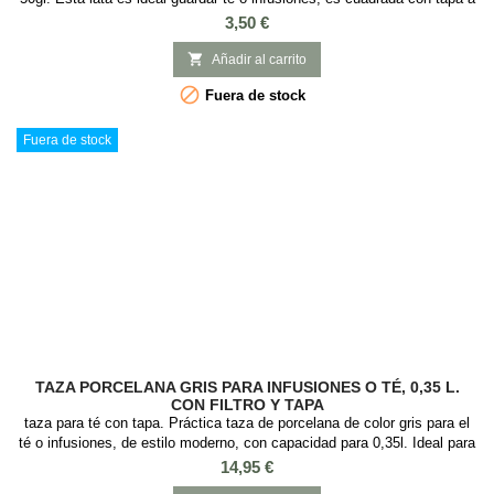
presión y con Medidas: 6 x 6 x 8 cm.
Precio
3,50 €

Añadir al carrito

Fuera de stock
Fuera de stock
TAZA PORCELANA GRIS PARA INFUSIONES O TÉ, 0,35 L.
CON FILTRO Y TAPA
taza para té con tapa. Práctica taza de porcelana de color gris para el
té o infusiones, de estilo moderno, con capacidad para 0,35l. Ideal para
preparar té e infusiones ya que incorpora tapa y filtro de acero
Precio
14,95 €
inoxidable. Esta podría ser tu taza favorita para tomar el té a diario, ya