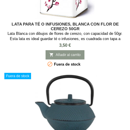
LATA PARA TÉ O INFUSIONES, BLANCA CON FLOR DE
CEREZO 50GR
Lata Blanca con dibujos de flores de cerezo, con capacidad de 50gr.
Esta lata es ideal guardar té o infusiones, es cuadrada con tapa a
presión y con Medidas: : 6,7 x 6,7 x 7,1 cm.
Precio
3,50 €

Añadir al carrito

Fuera de stock
Fuera de stock