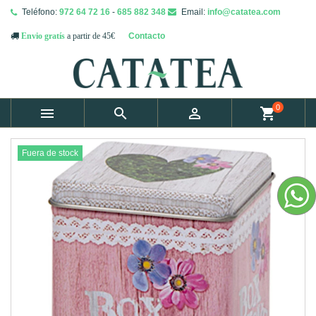
Teléfono:
972 64 72 16
-
685 882 348
Email:
info@catatea.com
Contacto
Envio gratís
a partir de 45€
0



shopping_cart
Fuera de stock