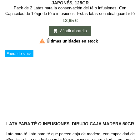
JAPONÉS, 125GR
Pack de 2 Latas para la conservación del té o infusiones. Con
Capacidad de 125gr de té o infusiones. Estas latas son ideal guardar té
o infusiones, es redonda con tapa de rosca. Medidas: : 7,5 cm diámetro
Precio
13,95 €
x 11,7 cm alto. 2 Modelos

Añadir al carrito

Últimas unidades en stock
Fuera de stock
LATA PARA TÉ O INFUSIONES, DIBUJO CAJA MADERA 50GR
Lata para té Lata para té que parece caja de madera, con capacidad de
50gr. Esta lata es ideal guardar té o infusiones, es cuadrada con tapa a