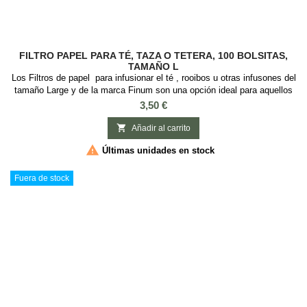
FILTRO PAPEL PARA TÉ, TAZA O TETERA, 100 BOLSITAS,
TAMAÑO L
Los Filtros de papel para infusionar el té , rooibos u otras infusones del
tamaño Large y de la marca Finum son una opción ideal para aquellos
que desean disfrutar del verdadero aroma de su té sin preocuparse por
Precio
3,50 €
los aditivos químicos. Fabricados con pulpa de abacá, celulosa y
sellado de fibra, estos filtros están libres de cloro blanqueador y...

Añadir al carrito

Últimas unidades en stock
Fuera de stock