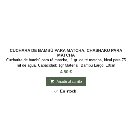
CUCHARA DE BAMBÚ PARA MATCHA, CHASHAKU PARA
MATCHA
Cucharita de bambú para té matcha, 1 gr. de té matcha, ideal para 75
ml de agua. Capacidad: 1gr Material: Bambú Largo: 18cm
Precio
4,50 €

Añadir al carrito

En stock