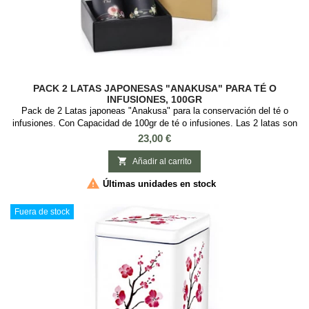
PACK 2 LATAS JAPONESAS "ANAKUSA" PARA TÉ O
INFUSIONES, 100GR
Pack de 2 Latas japoneas "Anakusa" para la conservación del té o
infusiones. Con Capacidad de 100gr de té o infusiones. Las 2 latas son
diferentes modelos. Esta lata es ideal guardar té o infusiones, es
Precio
23,00 €
redonda con tapa de rosca. Medidas: : 6,5 cm diámetro x 12,5 cm alto.
2 Modelos

Añadir al carrito

Últimas unidades en stock
Fuera de stock