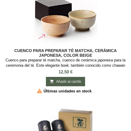
CUENCO PARA PREPARAR TÉ MATCHA, CERÁMICA
JAPONESA, COLOR BEIGE
Cuenco para preparar té matcha, cuenco de cerámica japonesa para la
ceremonia del té. Este elegante bowl, también conocido como chawan
es ideal para preparar el té matcha y hacer la tradicional ceremonia del
Precio
12,50 €
té japonesa. Material: Cerámica Capacidad: 300ml Medidas: 7 cm
diámetro x 13 cm alto. 2 Modelos. Contenido: Cuenco de cerámica

Añadir al carrito
japonesa para té...

Últimas unidades en stock