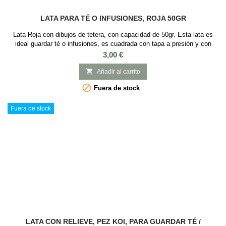
LATA PARA TÉ O INFUSIONES, ROJA 50GR
Lata Roja con dibujos de tetera, con capacidad de 50gr. Esta lata es
ideal guardar té o infusiones, es cuadrada con tapa a presión y con
Medidas: 6 x 6 x 8 cm.
Precio
3,00 €

Añadir al carrito

Fuera de stock
Fuera de stock
LATA CON RELIEVE, PEZ KOI, PARA GUARDAR TÉ /