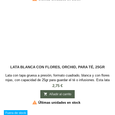
LATA BLANCA CON FLORES, ORCHID, PARA TÉ, 25GR
Lata con tapa gruesa a presión, formato cuadrado, blanca y con flores
rojas, con capacidad de 25gr para guardar el té o infusiones. Esta lata
es ideal guardar té o infusiones, es cuadrada con tapa a presión y con
Precio
2,75 €
Medidas: 4 x 4 x 6.2 cm.

Añadir al carrito

Últimas unidades en stock
Fuera de stock