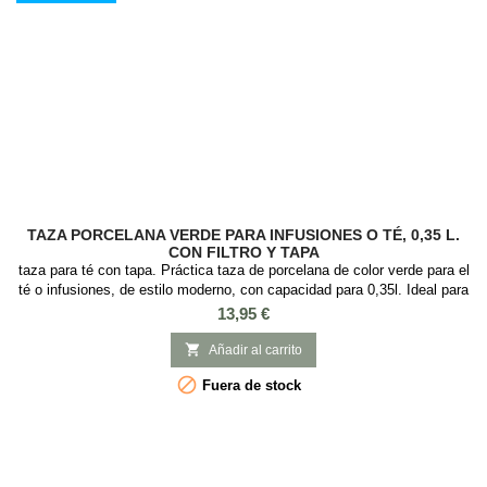
TAZA PORCELANA VERDE PARA INFUSIONES O TÉ, 0,35 L.
CON FILTRO Y TAPA
taza para té con tapa. Práctica taza de porcelana de color verde para el
té o infusiones, de estilo moderno, con capacidad para 0,35l. Ideal para
preparar té e infusiones ya que incorpora tapa y filtro de acero
Precio
13,95 €
inoxidable. Esta podría ser tu taza favorita para tomar el té a diario, ya
que es muy práctica y elegante, con el infusor de aluminio que es

Añadir al carrito
fácil...

Fuera de stock