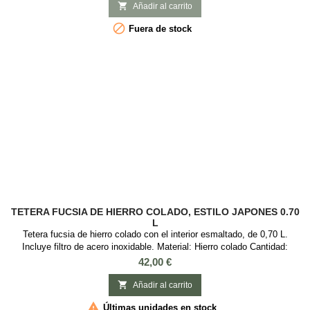
que es muy práctica y elegante, con el infusor de aluminio que es

Añadir al carrito
fácil...

Fuera de stock
TETERA FUCSIA DE HIERRO COLADO, ESTILO JAPONES 0.70
L
Tetera fucsia de hierro colado con el interior esmaltado, de 0,70 L.
Incluye filtro de acero inoxidable. Material: Hierro colado Cantidad:
700ml Color: Fucsia Motivos: Asa con cuerda, estilo japonés
Precio
42,00 €

Añadir al carrito

Últimas unidades en stock