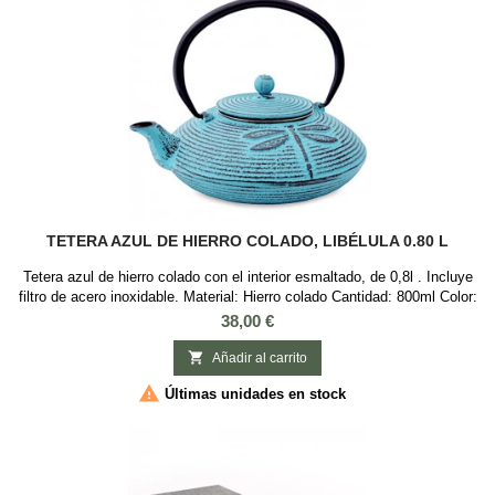
TETERA AZUL DE HIERRO COLADO, LIBÉLULA 0.80 L
Tetera azul de hierro colado con el interior esmaltado, de 0,8l . Incluye
filtro de acero inoxidable. Material: Hierro colado Cantidad: 800ml Color:
Azul oscuro Motivos: Libélula (dragonfly)
Precio
38,00 €

Añadir al carrito

Últimas unidades en stock