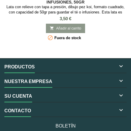
INFUSIONES, 50GR
Lata con relieve con tapa a presión, dibujo pez koi, formato cuadrado,
con capacidad de 50gr para guardar el té o infusiones. Esta lata es
ideal guardar té o infusiones, es cuadrada con tapa a presión y con
Precio
3,50 €
Medidas: 5,5 x 5,5 x 8,5 cm.

Añadir al carrito

Fuera de stock

PRODUCTOS

NUESTRA EMPRESA

SU CUENTA

CONTACTO
BOLETÍN