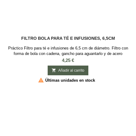
FILTRO BOLA PARA TÉ E INFUSIONES, 6,5CM
Práctico Filtro para té e infusiones de 6,5 cm de diámetro. Filtro con
forma de bola con cadena, gancho para aguantarlo y de acero
inoxidable. Es un utensilio básico para iniciarse en el mundo del té ya
Precio
4,25 €
que se puede usar con cualquier baso o taza para el té o infusión. Es
ideal para té e infusiones, que requieran que sus hojas o elementos

Añadir al carrito
tengan espacio...

Últimas unidades en stock