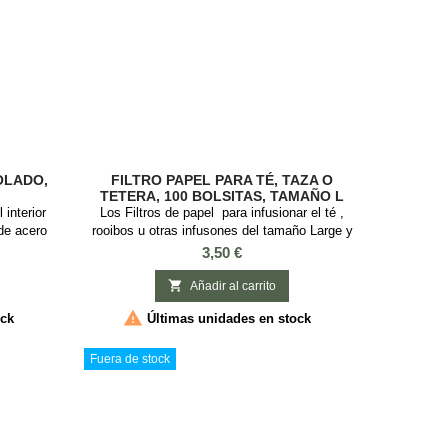
OLADO,
FILTRO PAPEL PARA TÉ, TAZA O
TETERA, 100 BOLSITAS, TAMAÑO L
 interior
Los Filtros de papel para infusionar el té ,
 de acero
rooibos u otras infusones del tamaño Large y
 Cantidad:
de la marca Finum son una opción ideal para
Precio
3,50 €
 Libélula
aquellos que desean disfrutar del verdadero
aroma de su té sin preocuparse por los aditivos

Añadir al carrito
químicos. Fabricados con pulpa de abacá,

ock
Últimas unidades en stock
celulosa y sellado de fibra, estos filtros están
libres de cloro blanqueador y...
Fuera de stock