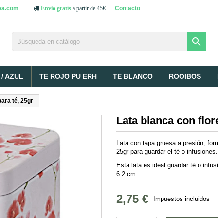
ea.com
Contacto
Envio gratís
a partir de 45€

/ AZUL
TÉ ROJO PU ERH
TÉ BLANCO
ROOIBOS
para té, 25gr
Lata blanca con flore
Lata con tapa gruesa a presión, for
25gr para guardar el té o infusiones.
Esta lata es ideal guardar té o inf
6.2 cm.
2,75 €
Impuestos incluidos