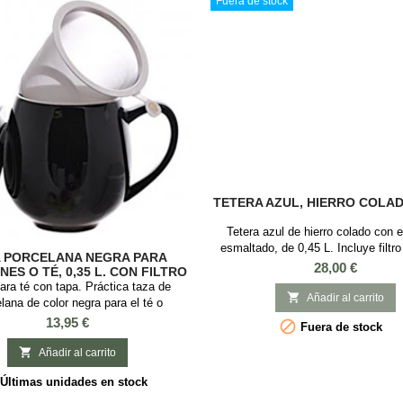
Fuera de stock
TETERA AZUL, HIERRO COLADO
Tetera azul de hierro colado con el
esmaltado, de 0,45 L. Incluye filtr
 PORCELANA NEGRA PARA
inoxidable.
Precio
28,00 €
NES O TÉ, 0,35 L. CON FILTRO
Y TAPA
ara té con tapa. Práctica taza de

Añadir al carrito
lana de color negra para el té o
s, de estilo moderno, con capacidad
Precio
13,95 €

Fuera de stock
. Ideal para preparar té e infusiones
 incorpora tapa y filtro de acero

Añadir al carrito
 Esta podría ser tu taza favorita para
Últimas unidades en stock
té a diario, ya que es muy práctica y
, con el infusor de aluminio que es