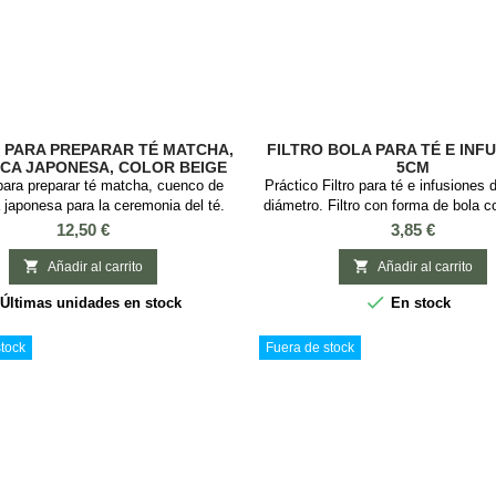
 PARA PREPARAR TÉ MATCHA,
FILTRO BOLA PARA TÉ E INF
CA JAPONESA, COLOR BEIGE
5CM
ara preparar té matcha, cuenco de
Práctico Filtro para té e infusiones
 japonesa para la ceremonia del té.
diámetro. Filtro con forma de bola 
gante bowl, también conocido como
gancho para aguantarlo y de acero i
Precio
Precio
12,50 €
3,85 €
 ideal para preparar el té matcha y
Es un utensilio básico para inicia
radicional ceremonia del té japonesa.
mundo del té ya que se puede u


Añadir al carrito
Añadir al carrito
 Cerámica Capacidad: 300ml Medidas:
cualquier baso o taza para el té o i

Últimas unidades en stock
En stock
iámetro x 13 cm alto. 2 Modelos.
ideal para té e infusiones, que req
: Cuenco de cerámica japonesa para
sus hojas o elementos tengan es
té...
tock
Fuera de stock