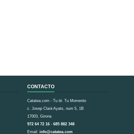
CONTACTO
Catatea.com - Tu té. Tu Momento
c. Josep Clarà Ayats, num 5, 1B
17003, Girona
972 64 72 16
-
685 882 348
Email:
info@catatea.com