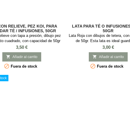
CON RELIEVE, PEZ KOI, PARA
LATA PARA TÉ O INFUSIONE
AR TÉ / INFUSIONES, 50GR
50GR
elieve con tapa a presión, dibujo pez
Lata Roja con dibujos de tetera, co
ato cuadrado, con capacidad de 50gr
de 50gr. Esta lata es ideal guard
dar el té o infusiones. Esta lata es
infusiones, es cuadrada con tapa a
Precio
Precio
3,50 €
3,00 €
dar té o infusiones, es cuadrada con
con Medidas: 6 x 6 x 8 cm
esión y con Medidas: 5,5 x 5,5 x 8,5


Añadir al carrito
Añadir al carrito
cm.


Fuera de stock
Fuera de stock
tock