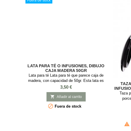
Fuera de stock
LATA PARA TÉ O INFUSIONES, DIBUJO
CAJA MADERA 50GR
Lata para té Lata para té que parece caja de
madera, con capacidad de 50gr. Esta lata es
TAZA
ideal guardar té o infusiones, es cuadrada con
Precio
3,50 €
INFUSIO
tapa a presión y con Medidas: 6 x 6 x 8 cm.
Taza p

Añadir al carrito
porce
infusione

Fuera de stock
para 0,35l
ya que
inoxidable.

tomar el 
elegante