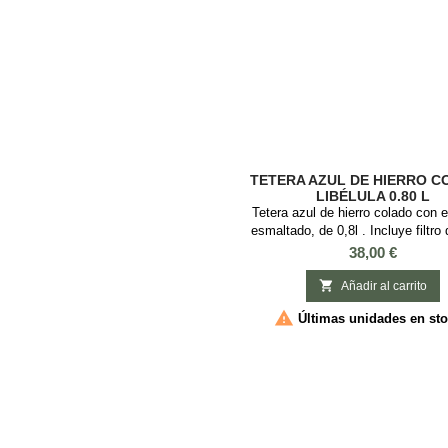
fácil...
TETERA AZUL DE HIERRO C
LIBÉLULA 0.80 L
Tetera azul de hierro colado con el
esmaltado, de 0,8l . Incluye filtro
inoxidable. Material: Hierro colado
Precio
38,00 €
800ml Color: Azul oscuro Motivos:
(dragonfly)

Añadir al carrito

Últimas unidades en st