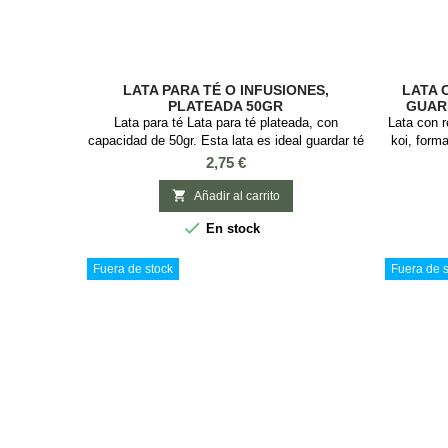
LATA PARA TÉ O INFUSIONES,
LATA 
PLATEADA 50GR
GUARD
Lata para té Lata para té plateada, con
Lata con r
capacidad de 50gr. Esta lata es ideal guardar té
koi, form
o infusiones, es cuadrada con tapa a presión y
para guar
Precio
2,75 €
con Medidas: 6 x 6 x 8 cm.
ideal guar
tapa a pr

Añadir al carrito

En stock
Fuera de stock
Fuera de s