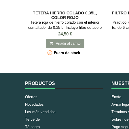
TETERA HIERRO COLADO 0,35L,
FILTRO 
COLOR ROJO
Tetera roja de hierro colado con el interior
Práctico F
esmaltado, de 0,35 L. Incluye filtro de acero
té, de 6 c
inoxidable. Disponible filtro de recambio.
con asa e 
Precio
24,50 €
todo tipo 
iniciarse

Añadir al carrito
usar con

Fuera de stock
infusión
PRODUCTOS
NUEST
Ofertas
Envío
Novedades
Aviso lega
Los más vendidos
Términos 
Té verde
Sobre nos
Té negro
Pago segu