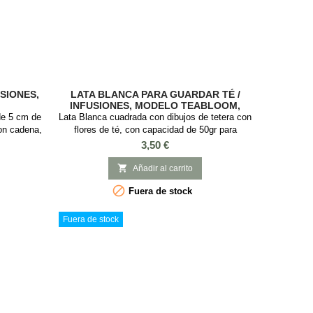
USIONES,
LATA BLANCA PARA GUARDAR TÉ /
INFUSIONES, MODELO TEABLOOM,
50GR
 de 5 cm de
Lata Blanca cuadrada con dibujos de tetera con
con cadena,
flores de té, con capacidad de 50gr para
noxidable.
guardar el té o infusiones. Esta lata es ideal
Precio
3,50 €
rse en el
guardar té o infusiones, es cuadrada con tapa a
sar con
presión y con Medidas: 6 x 6 x 8 cm.

Añadir al carrito
nfusión. Es

Fuera de stock
uieran que
pacio...
Fuera de stock