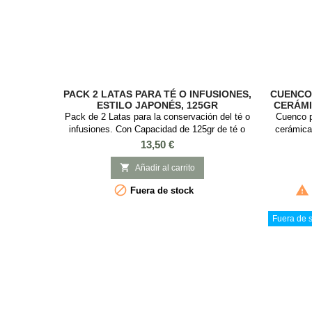
PACK 2 LATAS PARA TÉ O INFUSIONES,
CUENCO
ESTILO JAPONÉS, 125GR
CERÁMI
Pack de 2 Latas para la conservación del té o
Cuenco p
infusiones. Con Capacidad de 125gr de té o
cerámica
infusiones. Las 2 latas son diferentes modelos.
Este ele
Precio
13,50 €
Esta lata es ideal guardar té o infusiones, es
chawan es
redonda con tapa de rosca. Medidas: : 7,3 cm
hacer la t

Añadir al carrito
diámetro x 11 cm alto. 2 Modelos
Material:


Fuera de stock
7 cm d
Contenido
Fuera de s