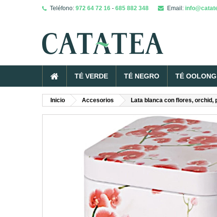
Teléfono:
972 64 72 16
-
685 882 348
Email:
info@catat
TÉ VERDE
TÉ NEGRO
TÉ OOLONG 
Inicio
Accesorios
Lata blanca con flores, orchid, 