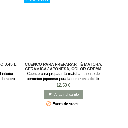
Fuera de stock
 0,45 L.
CUENCO PARA PREPARAR TÉ MATCHA,
CERÁMICA JAPONESA, COLOR CREMA
 interior
Cuenco para preparar té matcha, cuenco de
o de acero
cerámica japonesa para la ceremonia del té.
Este elegante bowl, también conocido como
Precio
12,50 €
chawan es ideal para preparar el té matcha y
hacer la tradicional ceremonia del té japonesa.

Añadir al carrito
Material: Cerámica Japonesa Capacidad: 300ml

Fuera de stock
Medidas: 7 cm diámetro x 13 cm alto. 2
Modelos. Contenido: Cuenco de cerámica
japonesa para...