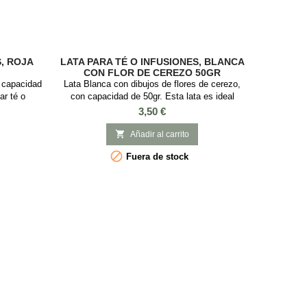
S, ROJA
LATA PARA TÉ O INFUSIONES, BLANCA
CON FLOR DE CEREZO 50GR
n capacidad
Lata Blanca con dibujos de flores de cerezo,
ar té o
con capacidad de 50gr. Esta lata es ideal
 presión y
guardar té o infusiones, es cuadrada con tapa a
Precio
3,50 €
.
presión y con Medidas: : 6,7 x 6,7 x 7,1 cm.

Añadir al carrito

Fuera de stock