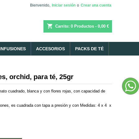
Bienvenido,
Iniciar sesión
o
Crear una cuenta
shopping_cart
Carrito:
0
Productos - 0,00 €
INFUSIONES
ACCESORIOS
PACKS DE TÉ
s, orchid, para té, 25gr
mato cuadrado, blanca y con flores rojas, con capacidad de
usiones, es cuadrada con tapa a presión y con Medidas: 4 x 4 x