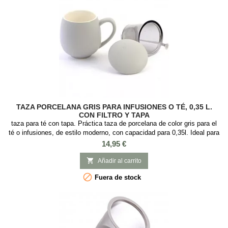
TAZA PORCELANA GRIS PARA INFUSIONES O TÉ, 0,35 L.
CON FILTRO Y TAPA
taza para té con tapa. Práctica taza de porcelana de color gris para el
té o infusiones, de estilo moderno, con capacidad para 0,35l. Ideal para
preparar té e infusiones ya que incorpora tapa y filtro de acero
Precio
14,95 €
inoxidable. Esta podría ser tu taza favorita para tomar el té a diario, ya
que es muy práctica y elegante, con el infusor de aluminio que es

Añadir al carrito
fácil...

Fuera de stock