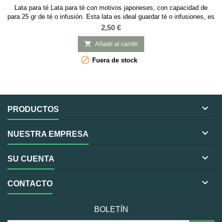
Lata para té Lata para té con motivos japoneses, con capacidad de
para 25 gr de té o infusión. Esta lata es ideal guardar té o infusiones, es
cuadrada con tapa a presión y con Medidas: 4,4 x 4,4 x 6,4 cm.
Precio
2,50 €

Añadir al carrito

Fuera de stock

PRODUCTOS

NUESTRA EMPRESA

SU CUENTA

CONTACTO
BOLETÍN