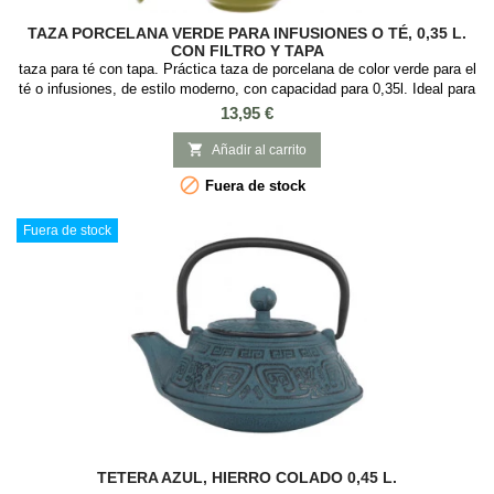
TAZA PORCELANA VERDE PARA INFUSIONES O TÉ, 0,35 L.
CON FILTRO Y TAPA
taza para té con tapa. Práctica taza de porcelana de color verde para el
té o infusiones, de estilo moderno, con capacidad para 0,35l. Ideal para
preparar té e infusiones ya que incorpora tapa y filtro de acero
Precio
13,95 €
inoxidable. Esta podría ser tu taza favorita para tomar el té a diario, ya
que es muy práctica y elegante, con el infusor de aluminio que es

Añadir al carrito
fácil...

Fuera de stock
Fuera de stock
TETERA AZUL, HIERRO COLADO 0,45 L.