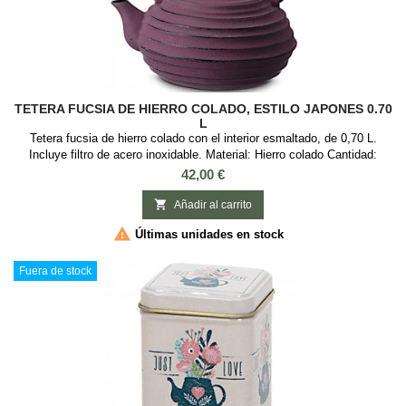
TETERA FUCSIA DE HIERRO COLADO, ESTILO JAPONES 0.70
L
Tetera fucsia de hierro colado con el interior esmaltado, de 0,70 L.
Incluye filtro de acero inoxidable. Material: Hierro colado Cantidad:
700ml Color: Fucsia Motivos: Asa con cuerda, estilo japonés
Precio
42,00 €

Añadir al carrito

Últimas unidades en stock
Fuera de stock