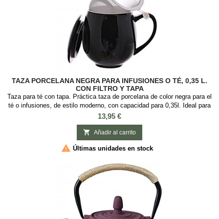
TAZA PORCELANA NEGRA PARA INFUSIONES O TÉ, 0,35 L.
CON FILTRO Y TAPA
Taza para té con tapa. Práctica taza de porcelana de color negra para el
té o infusiones, de estilo moderno, con capacidad para 0,35l. Ideal para
preparar té e infusiones ya que incorpora tapa y filtro de acero
Precio
13,95 €
inoxidable. Esta podría ser tu taza favorita para tomar el té a diario, ya
que es muy práctica y elegante, con el infusor de aluminio que es

Añadir al carrito
fácil...

Últimas unidades en stock