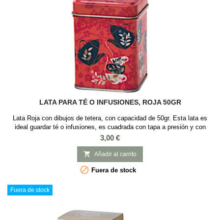
LATA PARA TÉ O INFUSIONES, ROJA 50GR
Lata Roja con dibujos de tetera, con capacidad de 50gr. Esta lata es
ideal guardar té o infusiones, es cuadrada con tapa a presión y con
Medidas: 6 x 6 x 8 cm.
Precio
3,00 €

Añadir al carrito

Fuera de stock
Fuera de stock