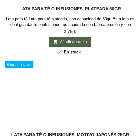
LATA PARA TÉ O INFUSIONES, PLATEADA 50GR
Lata para té Lata para té plateada, con capacidad de 50gr. Esta lata es
ideal guardar té o infusiones, es cuadrada con tapa a presión y con
Medidas: 6 x 6 x 8 cm.
Precio
2,75 €

Añadir al carrito

En stock
Fuera de stock
LATA PARA TÉ O INFUSIONES, MOTIVO JAPONÉS 25GR