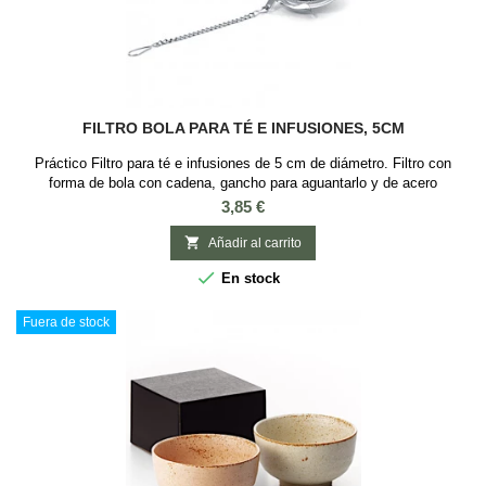
FILTRO BOLA PARA TÉ E INFUSIONES, 5CM
Práctico Filtro para té e infusiones de 5 cm de diámetro. Filtro con
forma de bola con cadena, gancho para aguantarlo y de acero
inoxidable. Es un utensilio básico para iniciarse en el mundo del té ya
Precio
3,85 €
que se puede usar con cualquier baso o taza para el té o infusión. Es
ideal para té e infusiones, que requieran que sus hojas o elementos

Añadir al carrito
tengan espacio...

En stock
Fuera de stock