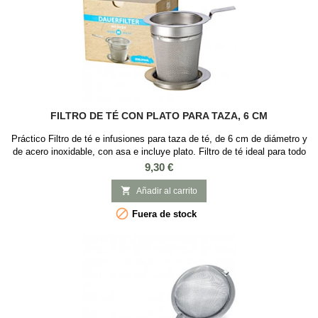
FILTRO DE TÉ CON PLATO PARA TAZA, 6 CM
Práctico Filtro de té e infusiones para taza de té, de 6 cm de diámetro y
de acero inoxidable, con asa e incluye plato. Filtro de té ideal para todo
tipo de tazas. Es un utensilio básico para iniciarse en el mundo del té
Precio
9,30 €
ya que se puede usar con cualquier baso o taza para el té o infusión.
Es ideal para té e infusiones, que requieran que sus hojas o...

Añadir al carrito

Fuera de stock