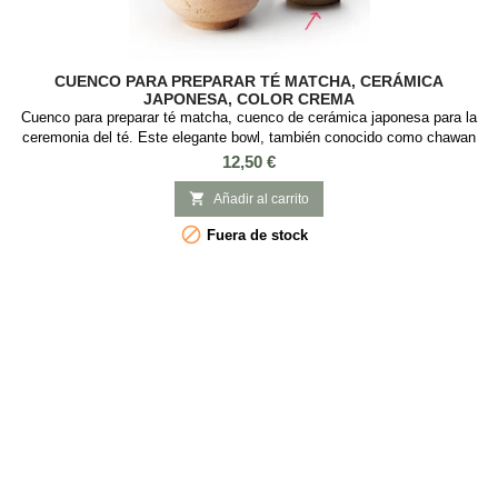
CUENCO PARA PREPARAR TÉ MATCHA, CERÁMICA
JAPONESA, COLOR CREMA
Cuenco para preparar té matcha, cuenco de cerámica japonesa para la
ceremonia del té. Este elegante bowl, también conocido como chawan
es ideal para preparar el té matcha y hacer la tradicional ceremonia del
Precio
12,50 €
té japonesa. Material: Cerámica Japonesa Capacidad: 300ml Medidas:
7 cm diámetro x 13 cm alto. 2 Modelos. Contenido: Cuenco de

Añadir al carrito
cerámica japonesa para...

Fuera de stock