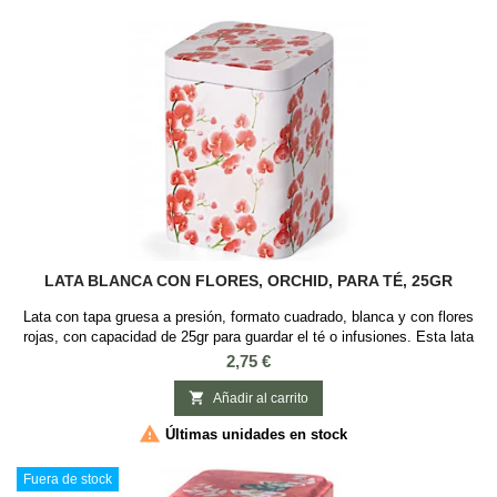
LATA BLANCA CON FLORES, ORCHID, PARA TÉ, 25GR
Lata con tapa gruesa a presión, formato cuadrado, blanca y con flores
rojas, con capacidad de 25gr para guardar el té o infusiones. Esta lata
es ideal guardar té o infusiones, es cuadrada con tapa a presión y con
Precio
2,75 €
Medidas: 4 x 4 x 6.2 cm.

Añadir al carrito

Últimas unidades en stock
Fuera de stock