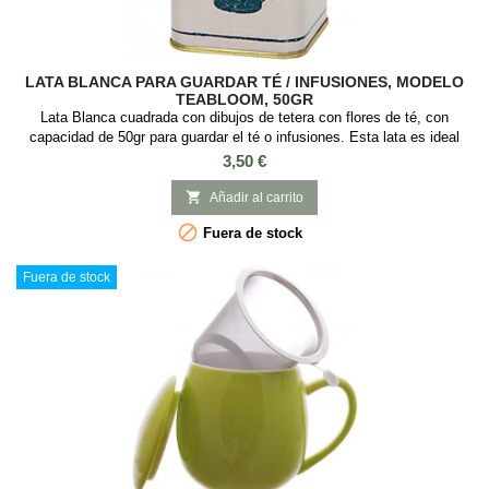
LATA BLANCA PARA GUARDAR TÉ / INFUSIONES, MODELO
TEABLOOM, 50GR
Lata Blanca cuadrada con dibujos de tetera con flores de té, con
capacidad de 50gr para guardar el té o infusiones. Esta lata es ideal
guardar té o infusiones, es cuadrada con tapa a presión y con Medidas:
Precio
3,50 €
6 x 6 x 8 cm.

Añadir al carrito

Fuera de stock
Fuera de stock