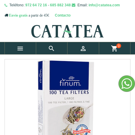
Teléfono:
972 64 72 16
-
685 882 348
Email:
info@catatea.com
Contacto
Envio gratís
a partir de 45€
0



shopping_cart