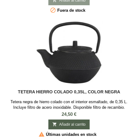

Añadir al carrito

Fuera de stock
TETERA HIERRO COLADO 0,35L, COLOR NEGRA
Tetera negra de hierro colado con el interior esmaltado, de 0,35 L.
Incluye filtro de acero inoxidable. Disponible filtro de recambio.
Precio
24,50 €

Añadir al carrito

Últimas unidades en stock