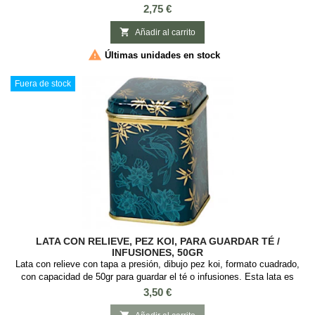
infusiones, es cuadrada con tapa a presión y con Medidas: 4 x 4 x 6.2
Precio
2,75 €
cm.

Añadir al carrito

Últimas unidades en stock
Fuera de stock
LATA CON RELIEVE, PEZ KOI, PARA GUARDAR TÉ /
INFUSIONES, 50GR
Lata con relieve con tapa a presión, dibujo pez koi, formato cuadrado,
con capacidad de 50gr para guardar el té o infusiones. Esta lata es
ideal guardar té o infusiones, es cuadrada con tapa a presión y con
Precio
3,50 €
Medidas: 5,5 x 5,5 x 8,5 cm.