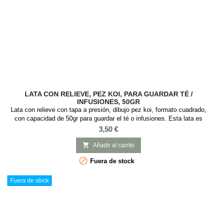
LATA CON RELIEVE, PEZ KOI, PARA GUARDAR TÉ /
INFUSIONES, 50GR
Lata con relieve con tapa a presión, dibujo pez koi, formato cuadrado,
con capacidad de 50gr para guardar el té o infusiones. Esta lata es
ideal guardar té o infusiones, es cuadrada con tapa a presión y con
Precio
3,50 €
Medidas: 5,5 x 5,5 x 8,5 cm.

Añadir al carrito

Fuera de stock
Fuera de stock