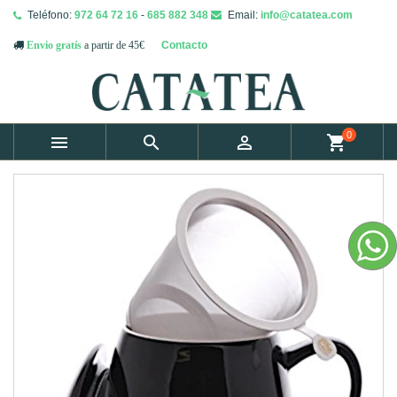
Teléfono:
972 64 72 16
-
685 882 348
Email:
info@catatea.com
Contacto
Envio gratís
a partir de 45€
0



shopping_cart