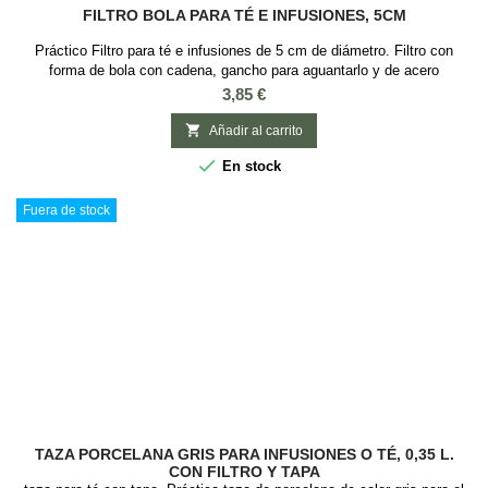
FILTRO BOLA PARA TÉ E INFUSIONES, 5CM
Práctico Filtro para té e infusiones de 5 cm de diámetro. Filtro con
forma de bola con cadena, gancho para aguantarlo y de acero
inoxidable. Es un utensilio básico para iniciarse en el mundo del té ya
Precio
3,85 €
que se puede usar con cualquier baso o taza para el té o infusión. Es
ideal para té e infusiones, que requieran que sus hojas o elementos

Añadir al carrito
tengan espacio...

En stock
Fuera de stock
TAZA PORCELANA GRIS PARA INFUSIONES O TÉ, 0,35 L.
CON FILTRO Y TAPA