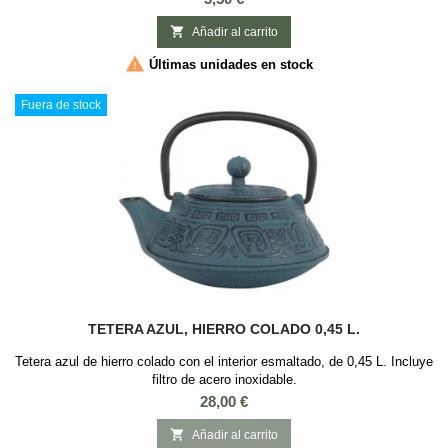
los aditivos químicos. Fabricados con pulpa de abacá, celulosa y
sellado de fibra, estos filtros están libres de cloro blanqueador y...

Añadir al carrito

Últimas unidades en stock
Fuera de stock
TETERA AZUL, HIERRO COLADO 0,45 L.
Tetera azul de hierro colado con el interior esmaltado, de 0,45 L. Incluye
filtro de acero inoxidable.
Precio
28,00 €

Añadir al carrito