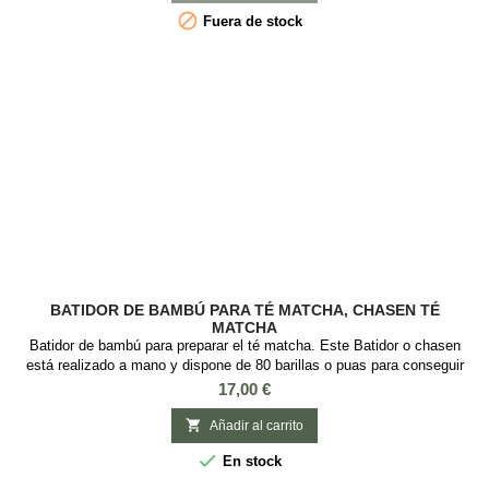

Fuera de stock
BATIDOR DE BAMBÚ PARA TÉ MATCHA, CHASEN TÉ
MATCHA
Batidor de bambú para preparar el té matcha. Este Batidor o chasen
está realizado a mano y dispone de 80 barillas o puas para conseguir
una textura espumosa al batir el té matcha para la ceremonia tradicional
Precio
17,00 €
japonesa del té. Largo: 11cm.

Añadir al carrito

En stock