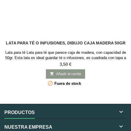
LATA PARA TÉ O INFUSIONES, DIBUJO CAJA MADERA 50GR
Lata para té Lata para té que parece caja de madera, con capacidad de
50gr. Esta lata es ideal guardar té o infusiones, es cuadrada con tapa a
presión y con Medidas: 6 x 6 x 8 cm.
Precio
3,50 €

Añadir al carrito

Fuera de stock

PRODUCTOS

NUESTRA EMPRESA