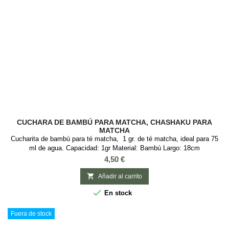
CUCHARA DE BAMBÚ PARA MATCHA, CHASHAKU PARA
MATCHA
Cucharita de bambú para té matcha, 1 gr. de té matcha, ideal para 75
ml de agua. Capacidad: 1gr Material: Bambú Largo: 18cm
Precio
4,50 €

Añadir al carrito

En stock
Fuera de stock