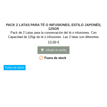
PACK 2 LATAS PARA TÉ O INFUSIONES, ESTILO JAPONÉS,
125GR
Pack de 2 Latas para la conservación del té o infusiones. Con
Capacidad de 125gr de té o infusiones. Las 2 latas son diferentes
modelos. Esta lata es ideal guardar té o infusiones, es redonda con
Precio
13,50 €
tapa de rosca. Medidas: : 7,3 cm diámetro x 11 cm alto. 2 Modelos

Añadir al carrito

Fuera de stock
Fuera de stock