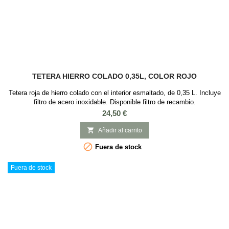
TETERA HIERRO COLADO 0,35L, COLOR ROJO
Tetera roja de hierro colado con el interior esmaltado, de 0,35 L. Incluye
filtro de acero inoxidable. Disponible filtro de recambio.
Precio
24,50 €

Añadir al carrito

Fuera de stock
Fuera de stock