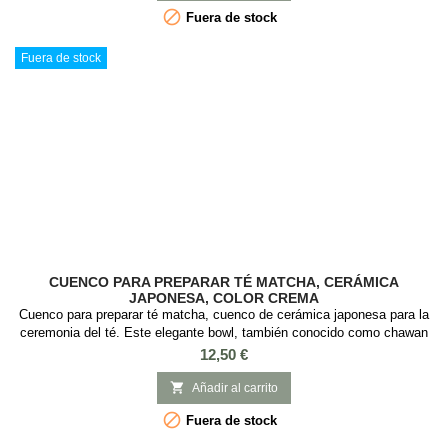

Fuera de stock
Fuera de stock
CUENCO PARA PREPARAR TÉ MATCHA, CERÁMICA
JAPONESA, COLOR CREMA
Cuenco para preparar té matcha, cuenco de cerámica japonesa para la
ceremonia del té. Este elegante bowl, también conocido como chawan
es ideal para preparar el té matcha y hacer la tradicional ceremonia del
Precio
12,50 €
té japonesa. Material: Cerámica Japonesa Capacidad: 300ml Medidas:
7 cm diámetro x 13 cm alto. 2 Modelos. Contenido: Cuenco de

Añadir al carrito
cerámica japonesa para...

Fuera de stock