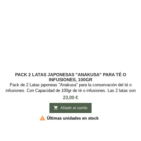
PACK 2 LATAS JAPONESAS "ANAKUSA" PARA TÉ O
INFUSIONES, 100GR
Pack de 2 Latas japoneas "Anakusa" para la conservación del té o
infusiones. Con Capacidad de 100gr de té o infusiones. Las 2 latas son
diferentes modelos. Esta lata es ideal guardar té o infusiones, es
Precio
23,00 €
redonda con tapa de rosca. Medidas: : 6,5 cm diámetro x 12,5 cm alto.
2 Modelos

Añadir al carrito

Últimas unidades en stock