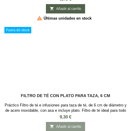
que se puede usar con cualquier baso o taza para el té o infusión. Es
ideal para té e infusiones, que requieran que sus hojas o elementos...

Añadir al carrito

Últimas unidades en stock
Fuera de stock
FILTRO DE TÉ CON PLATO PARA TAZA, 6 CM
Práctico Filtro de té e infusiones para taza de té, de 6 cm de diámetro y
de acero inoxidable, con asa e incluye plato. Filtro de té ideal para todo
tipo de tazas. Es un utensilio básico para iniciarse en el mundo del té
Precio
9,30 €
ya que se puede usar con cualquier baso o taza para el té o infusión.
Es ideal para té e infusiones, que requieran que sus hojas o...

Añadir al carrito