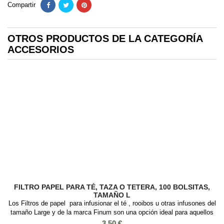
Compartir
OTROS PRODUCTOS DE LA CATEGORÍA
ACCESORIOS
FILTRO PAPEL PARA TÉ, TAZA O TETERA, 100 BOLSITAS,
TAMAÑO L
Los Filtros de papel para infusionar el té , rooibos u otras infusones del
tamaño Large y de la marca Finum son una opción ideal para aquellos
que desean disfrutar del verdadero aroma de su té sin preocuparse por
Precio
3,50 €