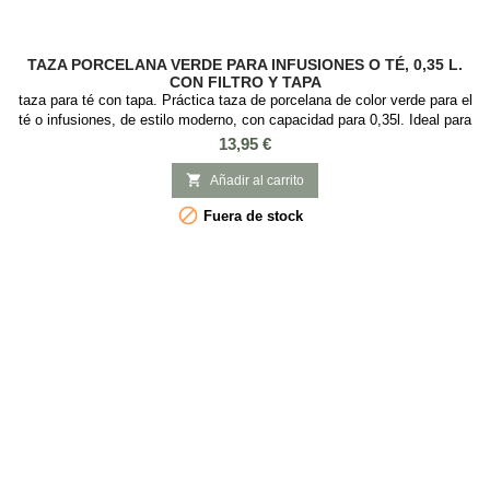
TAZA PORCELANA VERDE PARA INFUSIONES O TÉ, 0,35 L.
CON FILTRO Y TAPA
taza para té con tapa. Práctica taza de porcelana de color verde para el
té o infusiones, de estilo moderno, con capacidad para 0,35l. Ideal para
preparar té e infusiones ya que incorpora tapa y filtro de acero
Precio
13,95 €
inoxidable. Esta podría ser tu taza favorita para tomar el té a diario, ya
que es muy práctica y elegante, con el infusor de aluminio que es

Añadir al carrito
fácil...

Fuera de stock