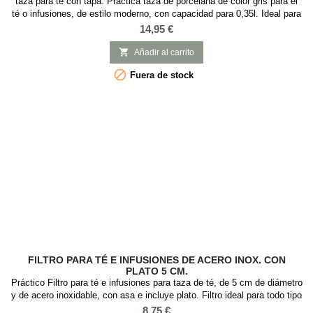
taza para té con tapa. Práctica taza de porcelana de color gris para el
té o infusiones, de estilo moderno, con capacidad para 0,35l. Ideal para
preparar té e infusiones ya que incorpora tapa y filtro de acero
Precio
14,95 €
inoxidable. Esta podría ser tu taza favorita para tomar el té a diario, ya
que es muy práctica y elegante, con el infusor de aluminio que es

Añadir al carrito
fácil...

Fuera de stock
FILTRO PARA TÉ E INFUSIONES DE ACERO INOX. CON
PLATO 5 CM.
Práctico Filtro para té e infusiones para taza de té, de 5 cm de diámetro
y de acero inoxidable, con asa e incluye plato. Filtro ideal para todo tipo
de tazas. Es un utensilio básico para iniciarse en el mundo del té ya
Precio
8,75 €