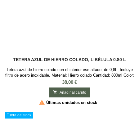
TETERA AZUL DE HIERRO COLADO, LIBÉLULA 0.80 L
Tetera azul de hierro colado con el interior esmaltado, de 0,8l . Incluye
filtro de acero inoxidable. Material: Hierro colado Cantidad: 800ml Color:
Azul oscuro Motivos: Libélula (dragonfly)
Precio
38,00 €

Añadir al carrito

Últimas unidades en stock
Fuera de stock