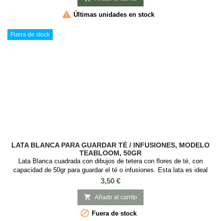

Últimas unidades en stock
Fuera de stock
LATA BLANCA PARA GUARDAR TÉ / INFUSIONES, MODELO
TEABLOOM, 50GR
Lata Blanca cuadrada con dibujos de tetera con flores de té, con
capacidad de 50gr para guardar el té o infusiones. Esta lata es ideal
guardar té o infusiones, es cuadrada con tapa a presión y con Medidas:
Precio
3,50 €
6 x 6 x 8 cm.

Añadir al carrito

Fuera de stock