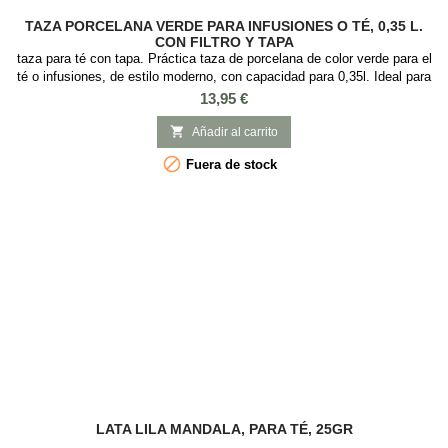
TAZA PORCELANA VERDE PARA INFUSIONES O TÉ, 0,35 L.
CON FILTRO Y TAPA
taza para té con tapa. Práctica taza de porcelana de color verde para el
té o infusiones, de estilo moderno, con capacidad para 0,35l. Ideal para
preparar té e infusiones ya que incorpora tapa y filtro de acero
Precio
13,95 €
inoxidable. Esta podría ser tu taza favorita para tomar el té a diario, ya
que es muy práctica y elegante, con el infusor de aluminio que es

Añadir al carrito
fácil...

Fuera de stock
LATA LILA MANDALA, PARA TÉ, 25GR