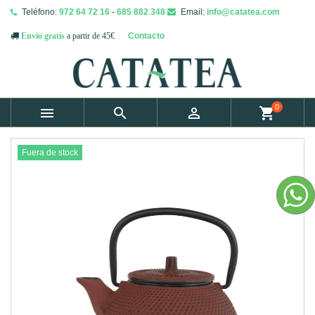
Teléfono:
972 64 72 16
-
685 882 348
Email:
info@catatea.com
Contacto
Envio gratís
a partir de 45€
0



shopping_cart
Fuera de stock