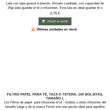
Lata con tapa gruesa a presión, formato cuadrado, con capacidad de
25gr para guardar el té o infusiones. Esta lata es ideal guardar té o
infusiones, es cuadrada con tapa a presión y con Medidas: 4 x 4 x 6.2
Precio
2,75 €
cm.

Añadir al carrito

Últimas unidades en stock
FILTRO PAPEL PARA TÉ, TAZA O TETERA, 100 BOLSITAS,
TAMAÑO L
Los Filtros de papel para infusionar el té , rooibos u otras infusones del
tamaño Large y de la marca Finum son una opción ideal para aquellos