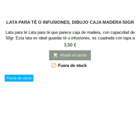
LATA PARA TÉ O INFUSIONES, DIBUJO CAJA MADERA 50GR
Lata para té Lata para té que parece caja de madera, con capacidad de
50gr. Esta lata es ideal guardar té o infusiones, es cuadrada con tapa a
presión y con Medidas: 6 x 6 x 8 cm.
Precio
3,50 €

Añadir al carrito

Fuera de stock
Fuera de stock