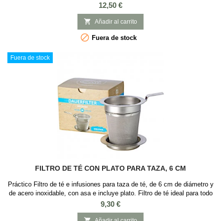
es ideal para preparar el té matcha y hacer la tradicional ceremonia del
Precio
12,50 €
té japonesa. Material: Cerámica Japonesa Capacidad: 300ml Medidas:
7 cm diámetro x 13 cm alto. 2 Modelos. Contenido: Cuenco de

Añadir al carrito
cerámica japonesa para...

Fuera de stock
Fuera de stock
FILTRO DE TÉ CON PLATO PARA TAZA, 6 CM
Práctico Filtro de té e infusiones para taza de té, de 6 cm de diámetro y
de acero inoxidable, con asa e incluye plato. Filtro de té ideal para todo
tipo de tazas. Es un utensilio básico para iniciarse en el mundo del té
Precio
9,30 €
ya que se puede usar con cualquier baso o taza para el té o infusión.
Es ideal para té e infusiones, que requieran que sus hojas o...

Añadir al carrito