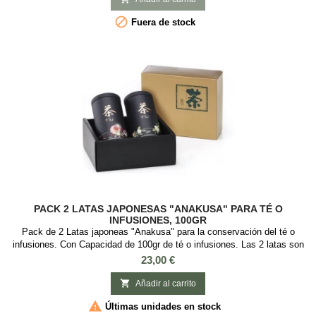

Fuera de stock
PACK 2 LATAS JAPONESAS "ANAKUSA" PARA TÉ O
INFUSIONES, 100GR
Pack de 2 Latas japoneas "Anakusa" para la conservación del té o
infusiones. Con Capacidad de 100gr de té o infusiones. Las 2 latas son
diferentes modelos. Esta lata es ideal guardar té o infusiones, es
Precio
23,00 €
redonda con tapa de rosca. Medidas: : 6,5 cm diámetro x 12,5 cm alto.
2 Modelos

Añadir al carrito

Últimas unidades en stock