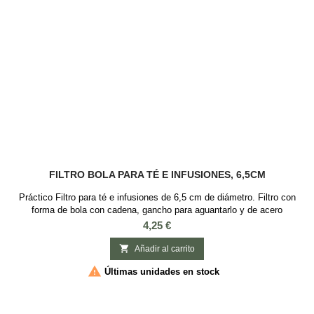
FILTRO BOLA PARA TÉ E INFUSIONES, 6,5CM
Práctico Filtro para té e infusiones de 6,5 cm de diámetro. Filtro con
forma de bola con cadena, gancho para aguantarlo y de acero
inoxidable. Es un utensilio básico para iniciarse en el mundo del té ya
Precio
4,25 €
que se puede usar con cualquier baso o taza para el té o infusión. Es
ideal para té e infusiones, que requieran que sus hojas o elementos

Añadir al carrito
tengan espacio...

Últimas unidades en stock