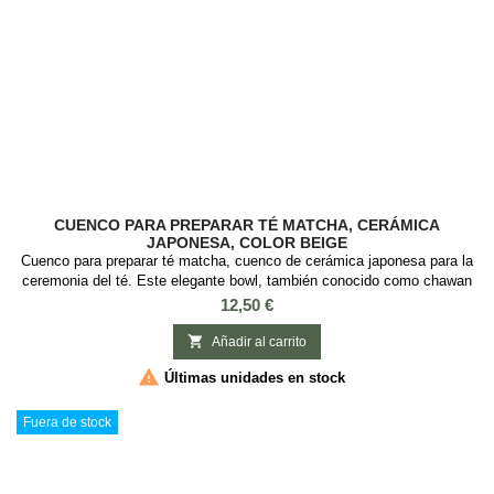
CUENCO PARA PREPARAR TÉ MATCHA, CERÁMICA
JAPONESA, COLOR BEIGE
Cuenco para preparar té matcha, cuenco de cerámica japonesa para la
ceremonia del té. Este elegante bowl, también conocido como chawan
es ideal para preparar el té matcha y hacer la tradicional ceremonia del
Precio
12,50 €
té japonesa. Material: Cerámica Capacidad: 300ml Medidas: 7 cm
diámetro x 13 cm alto. 2 Modelos. Contenido: Cuenco de cerámica

Añadir al carrito
japonesa para té...

Últimas unidades en stock
Fuera de stock