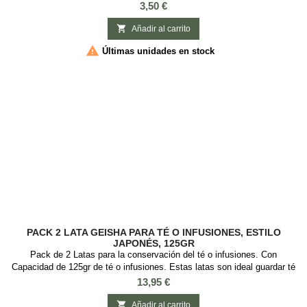
que desean disfrutar del verdadero aroma de su té sin preocuparse por
Precio
3,50 €
los aditivos químicos. Fabricados con pulpa de abacá, celulosa y
sellado de fibra, estos filtros están libres de cloro blanqueador y...

Añadir al carrito

Últimas unidades en stock
PACK 2 LATA GEISHA PARA TÉ O INFUSIONES, ESTILO
JAPONÉS, 125GR
Pack de 2 Latas para la conservación del té o infusiones. Con
Capacidad de 125gr de té o infusiones. Estas latas son ideal guardar té
o infusiones, es redonda con tapa de rosca. Medidas: : 7,5 cm diámetro
Precio
13,95 €
x 11,7 cm alto. 2 Modelos

Añadir al carrito