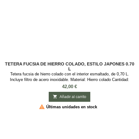
TETERA FUCSIA DE HIERRO COLADO, ESTILO JAPONES 0.70
L
Tetera fucsia de hierro colado con el interior esmaltado, de 0,70 L.
Incluye filtro de acero inoxidable. Material: Hierro colado Cantidad:
700ml Color: Fucsia Motivos: Asa con cuerda, estilo japonés
Precio
42,00 €

Añadir al carrito

Últimas unidades en stock