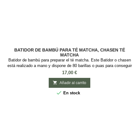
BATIDOR DE BAMBÚ PARA TÉ MATCHA, CHASEN TÉ
MATCHA
Batidor de bambú para preparar el té matcha. Este Batidor o chasen
está realizado a mano y dispone de 80 barillas o puas para conseguir
una textura espumosa al batir el té matcha para la ceremonia tradicional
Precio
17,00 €
japonesa del té. Largo: 11cm.

Añadir al carrito

En stock