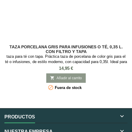
TAZA PORCELANA GRIS PARA INFUSIONES O TÉ, 0,35 L.
CON FILTRO Y TAPA
taza para té con tapa. Práctica taza de porcelana de color gris para el
té o infusiones, de estilo moderno, con capacidad para 0,35l. Ideal para
preparar té e infusiones ya que incorpora tapa y filtro de acero
Precio
14,95 €
inoxidable. Esta podría ser tu taza favorita para tomar el té a diario, ya
que es muy práctica y elegante, con el infusor de aluminio que es

Añadir al carrito
fácil...

Fuera de stock

PRODUCTOS

NUESTRA EMPRESA