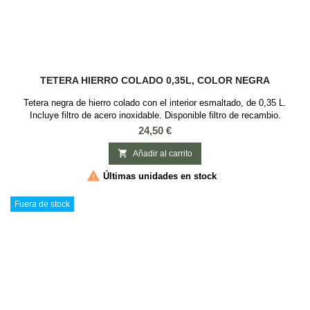
TETERA HIERRO COLADO 0,35L, COLOR NEGRA
Tetera negra de hierro colado con el interior esmaltado, de 0,35 L.
Incluye filtro de acero inoxidable. Disponible filtro de recambio.
Precio
24,50 €

Añadir al carrito

Últimas unidades en stock
Fuera de stock