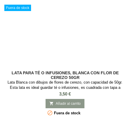
Fuera de stock
LATA PARA TÉ O INFUSIONES, BLANCA CON FLOR DE
CEREZO 50GR
Lata Blanca con dibujos de flores de cerezo, con capacidad de 50gr.
Esta lata es ideal guardar té o infusiones, es cuadrada con tapa a
presión y con Medidas: : 6,7 x 6,7 x 7,1 cm.
Precio
3,50 €

Añadir al carrito

Fuera de stock