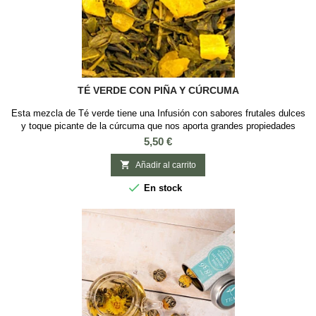
TÉ VERDE CON PIÑA Y CÚRCUMA
Esta mezcla de Té verde tiene una Infusión con sabores frutales dulces
y toque picante de la cúrcuma que nos aporta grandes propiedades
antiinflamatorias y antioxidantes y efectos diuréticos. Sabor: Piña y
Precio
5,50 €
CúrcumaIngredientes: Té verde, piña, cúrcuma, flores de té y aroma
natural

Añadir al carrito

En stock