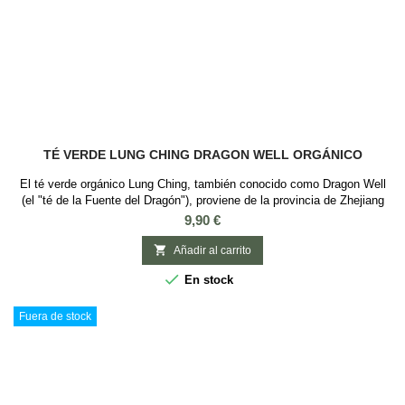
TÉ VERDE LUNG CHING DRAGON WELL ORGÁNICO
El té verde orgánico Lung Ching, también conocido como Dragon Well
(el "té de la Fuente del Dragón"), proviene de la provincia de Zhejiang
en China. Es un té conocido por sus largas hebras, signo de gran
Precio
9,90 €
calidad, que nos deja un aroma ligeramente tostado, vegetal, algas,
equilibrado, suave con una gran complejidad y una leve astringencia al

Añadir al carrito
final, además...

En stock
Fuera de stock