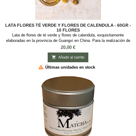
LATA FLORES TÉ VERDE Y FLORES DE CALENDULA - 60GR -
10 FLORES
Lata de flores de té verde y flores de calendula, exquisitamente
elaboradas en la provincia de Guangxi en China. Para la realización de
este arreglo se usa una cantidad limitada de brotes jóvenes y tiernos de
Precio
20,00 €
té verde recolectados en primavera , y en el centro se usan flores de
calendula. Cuando se infusiona una flor en agua caliente, la flor de té

Añadir al carrito
verde...

Últimas unidades en stock