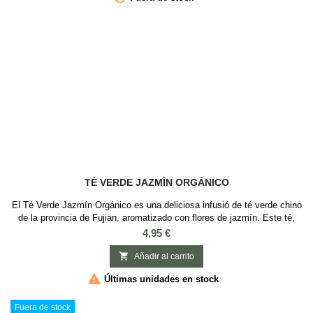
TÉ VERDE JAZMÍN ORGÁNICO
El Té Verde Jazmín Orgánico es una deliciosa infusió de té verde chino
de la provincia de Fujian, aromatizado con flores de jazmín. Este té,
conocido por su delicado y suave sabor, además de su sutil aroma,
Precio
4,95 €
ofrece efectos calmantes que ayudan a aliviar el estrés y la ansiedad.
El proceso de aromatización se realiza cuidadosamente para conservar

Añadir al carrito
el aroma y...

Últimas unidades en stock
Fuera de stock