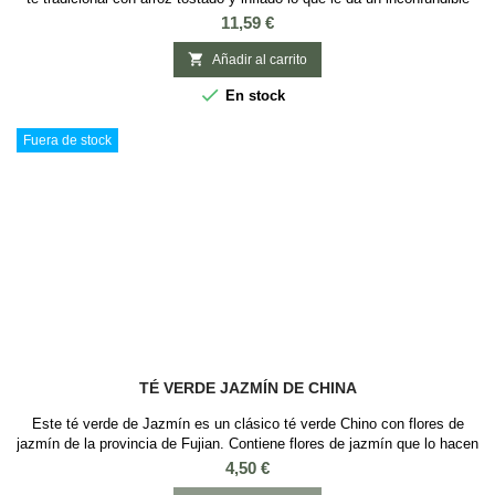
sabor. El té Genmaicha se caracteriza por un sabor suave aportado por
Precio
11,59 €
el té Bancha y notas ligeramente dulce a nuez y caramelo. Tiene bajo
contenido en cafeína, lo que lo hacen ideal para consumir a lo largo

Añadir al carrito
del...

En stock
Fuera de stock
TÉ VERDE JAZMÍN DE CHINA
Este té verde de Jazmín es un clásico té verde Chino con flores de
jazmín de la provincia de Fujian. Contiene flores de jazmín que lo hacen
una delicia para los ojos y para el paladar. Un Té con un fantástico
Precio
4,50 €
aroma sutil que lo convierten en un té muy conocido. El aroma a