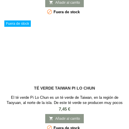
Jazmín de este té verde tiene efecto calmante ayudando a aliviar la

Añadir al carrito
ansiedad y...

Fuera de stock
Fuera de stock
TÉ VERDE TAIWAN PI LO CHUN
El té verde Pi Lo Chun es un té verde de Taiwan, en la región de
Taoyuan, al norte de la isla. De este té verde se producen muy pocos
kilos al año y por esto es un té muy buscado en todo el mundo. Es
Precio
7,45 €
conocido como "Caracoles de Jade de Primavera" o "Espirales de
Jade", y es uno de los mejores tés de Taiwan. Un té que destaca por su

Añadir al carrito
alta calidad, con...

Fuera de stock