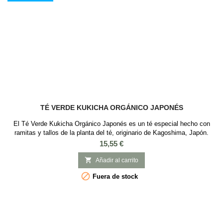
TÉ VERDE KUKICHA ORGÁNICO JAPONÉS
El Té Verde Kukicha Orgánico Japonés es un té especial hecho con
ramitas y tallos de la planta del té, originario de Kagoshima, Japón.
Este té destaca por su sabor suave y ligeramente dulce, con un aroma
Precio
15,55 €
reconfortante. Además, es rico en vitaminas y minerales, y tiene un alto
contenido de calcio, siendo una bebida alcalinizante y beneficiosa para

Añadir al carrito
la...

Fuera de stock