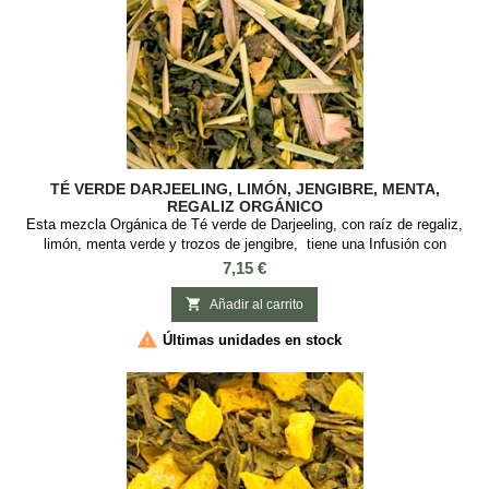
TÉ VERDE DARJEELING, LIMÓN, JENGIBRE, MENTA,
REGALIZ ORGÁNICO
Esta mezcla Orgánica de Té verde de Darjeeling, con raíz de regaliz,
limón, menta verde y trozos de jengibre, tiene una Infusión con
sabores frescos y estimulantes ideal para reducir el estrés Sabor:
Precio
7,15 €
Limón y JengibreIngredientes: Té verde orgánico Darjeeling, raíz de
regaliz, limón, menta verde y trozos de jengibre. Ingredientes orgánicos.

Añadir al carrito

Últimas unidades en stock