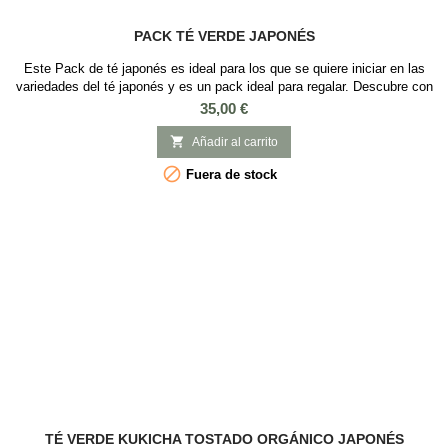
PACK TÉ VERDE JAPONÉS
Este Pack de té japonés es ideal para los que se quiere iniciar en las
variedades del té japonés y es un pack ideal para regalar. Descubre con
nuestro pack de té verde japonés los tés más característicos de Japón:
Precio
35,00 €
Té Verde Sencha Japonés Fukujyu, 50gr Té Verde Sencha Gyokuro
Japonés Asahi, 50gr Té verde Kukicha Tostado Orgánico, 50gr Té verde

Añadir al carrito
japonés...

Fuera de stock
TÉ VERDE KUKICHA TOSTADO ORGÁNICO JAPONÉS