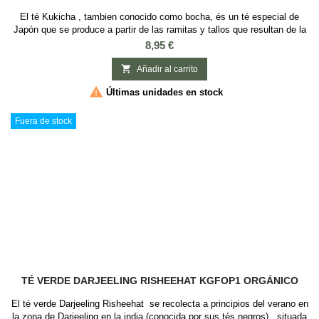
El té Kukicha , tambien conocido como bocha, és un té especial de
Japón que se produce a partir de las ramitas y tallos que resultan de la
producción del té Sencha y mezcladas con hojas de té verde sencha.
Precio
8,95 €
para posteriormente tostarlo. Una infusión rica en oligoelementos y sin
apenas cafeína (teína) es ideal para tomar a cualquier hora del día

Añadir al carrito
Sabor: té...

Últimas unidades en stock
Fuera de stock
TÉ VERDE DARJEELING RISHEEHAT KGFOP1 ORGÁNICO
El té verde Darjeeling Risheehat se recolecta a principios del verano en
la zona de Darjeeling en la india (conocida por sus tés negros) , situada