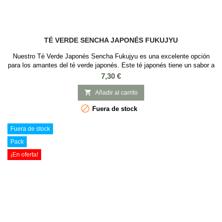
TÉ VERDE SENCHA JAPONÉS FUKUJYU
Nuestro Té Verde Japonés Sencha Fukujyu es una excelente opción
para los amantes del té verde japonés. Este té japonés tiene un sabor a
algas, vegetales hervidos, umami, de color Verde intenso tirando a
Precio
7,30 €
amarillo, con muy poca astringencia y muy complejo. El té verde
Sencha és el té más consumido en Japón por lo que te recomendamos

Añadir al carrito
que los pruebes y nos...

Fuera de stock
Fuera de stock
Pack
¡En oferta!