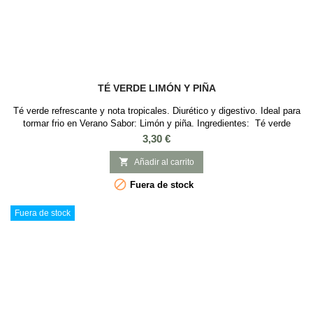
TÉ VERDE LIMÓN Y PIÑA
Té verde refrescante y nota tropicales. Diurético y digestivo. Ideal para
tormar frio en Verano Sabor: Limón y piña. Ingredientes: Té verde
Sencha de China, aroma, trozos de piña, flores de girasol, pétalos de
Precio
3,30 €
rosa.

Añadir al carrito

Fuera de stock
Fuera de stock