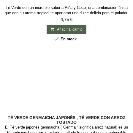
Té Verde con un increíble sabor a Piña y Coco, una combinación única
que con su aroma tropical te aportaran una dulce delicia para el paladar.
Ideal para tomar frio en verano Ingredientes: Té verde Sencha de
Precio
4,75 €
China, Coco tostado, trozos de piña y aroma

Añadir al carrito

En stock
TÉ VERDE GENMAICHA JAPONÉS , TÉ VERDE CON ARROZ
TOSTADO
El Té verde japonés genmaicha ("Genmai" significa arroz natural) es un
té tradicional con arroz tostado y inflado lo que le da un inconfundible