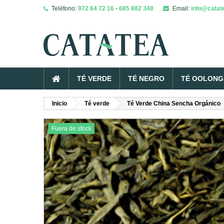
Teléfono:
972 64 72 16
-
685 882 348
Email:
info@catat
TÉ VERDE
TÉ NEGRO
TÉ OOLONG 
Inicio
Té verde
Té Verde China Sencha Orgánico
Fuera de stock