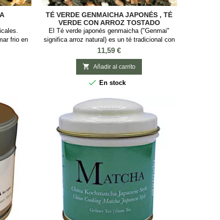
ÑA
TÉ VERDE GENMAICHA JAPONÉS , TÉ
VERDE CON ARROZ TOSTADO
icales.
El Té verde japonés genmaicha ("Genmai"
mar frio en
significa arroz natural) es un té tradicional con
ientes: Té
arroz tostado y inflado lo que le da un
Precio
11,59 €
os de piña,
inconfundible sabor. El té Genmaicha se
osa.
caracteriza por un sabor suave aportado por el

Añadir al carrito
té Bancha y notas ligeramente dulce a nuez y

En stock
caramelo. Tiene bajo contenido en cafeína, lo
que lo hacen ideal para consumir a lo largo
del...