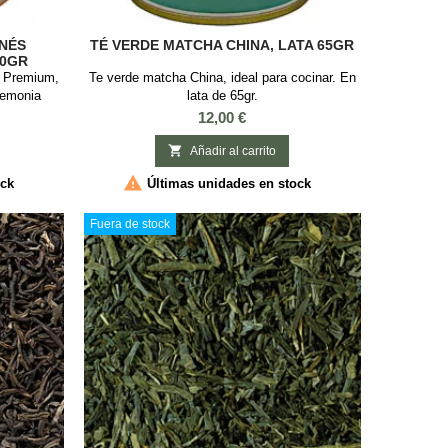
NÉS
TÉ VERDE MATCHA CHINA, LATA 65GR
30GR
d Premium,
Te verde matcha China, ideal para cocinar. En
eremonia
lata de 65gr.
0gr.
Precio
12,00 €

Añadir al carrito

ock
Últimas unidades en stock
Fuera de stock