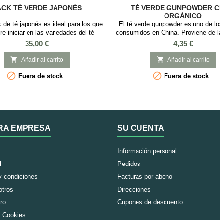
ACK TÉ VERDE JAPONÉS
TÉ VERDE GUNPOWDER C
ORGÁNICO
 de té japonés es ideal para los que
El té verde gunpowder es uno de l
re iniciar en las variedades del té
consumidos en China. Proviene de l
s y es un pack ideal para regalar.
Wuyuan, provincia de Jiangxi y su 
Precio
Precio
35,00 €
4,35 €
on nuestro pack de té verde japonés
se remonta hasta la dinastia Tang (
s característicos de Japón: Té Verde
nombre "gunpowder" proviene de la 


Añadir al carrito
Añadir al carrito
 Japonés Fukujyu, 50gr Té Verde
entre la forma de las hojas y los 


Fuera de stock
Fuera de stock
okuro Japonés Asahi, 50gr Té verde
pólvora que se usaban hace siglos.
 Tostado Orgánico, 50gr Té verde
son enrolladas en esta forma para m
japonés...
RA EMPRESA
SU CUENTA
Información personal
l
Pedidos
y condiciones
Facturas por abono
otros
Direcciones
ro
Cupones de descuento
e Cookies