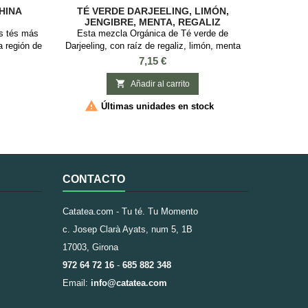
HINA
TÉ VERDE DARJEELING, LIMÓN,
JENGIBRE, MENTA, REGALIZ
ORGÁNICO
os tés más
Esta mezcla Orgánica de Té verde de
a región de
Darjeeling, con raíz de regaliz, limón, menta
producción
verde y trozos de jengibre, tiene una Infusión
Precio
7,15 €
618-907) Su
con sabores frescos y estimulantes ideal para
similitud
reducir el estrés Sabor: Limón y

Añadir al carrito
granos de
JengibreIngredientes: Té verde orgánico

Últimas unidades en stock
 las hojas
Darjeeling, raíz de regaliz, limón, menta verde y
antener...
trozos de jengibre. Ingredientes orgánicos.
CONTACTO
Catatea.com - Tu té. Tu Momento
c. Josep Clarà Ayats, num 5, 1B
17003, Girona
972 64 72 16
-
685 882 348
Email:
info@catatea.com