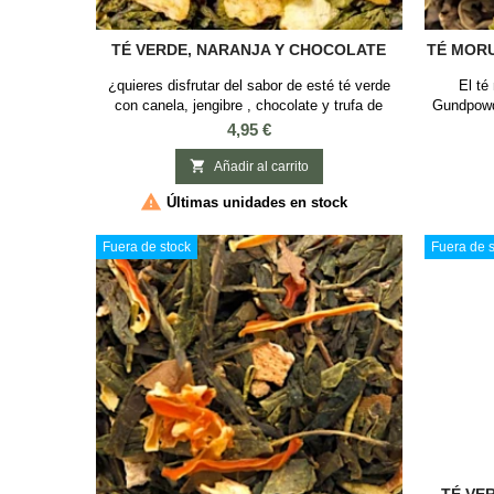
TÉ VERDE, NARANJA Y CHOCOLATE
TÉ MOR
¿quieres disfrutar del sabor de esté té verde
El té
con canela, jengibre , chocolate y trufa de
Gundpowd
forma saludable? , nuestro té verde con sabor a
típico de
Precio
4,95 €
chocolate, naranja y trufa te dejará pecar sin
su sabor 
remordimientos. SABOR: Chocolate, Naranja y
diuréticas 

Añadir al carrito
Trufa INGREDIENTES: Té verde, pétalos
Té v

Últimas unidades en stock
(girasol, naranja), granos de cacao , cáscaras
de cítricos, trozos de manzana.-
Fuera de stock
Fuera de s