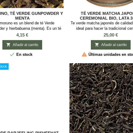
UNO, TÉ VERDE GUNPOWDER Y
TÉ VERDE MATCHA JAPO
MENTA
CEREMONIAL BIO, LATA 
 moruno es un blend de té Verde
Te verde matcha japonés de calida
er y hierbabuena (menta). Es un té
ideal para hacer la tradicional c
 marruecos y es toda una delicia por
japonesa del té. En lata de 3
Precio
Precio
4,15 €
25,00 €
refrescante y dulce, sus propiedades
y su contenido en fluor. Ingredientes:


Añadir al carrito
Añadir al carrito
erde Gunpowder y hierbabuena.


En stock
Últimas unidades en st
tock