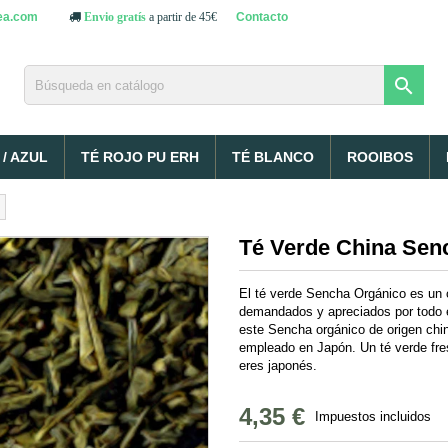
ea.com
Contacto
Envio gratís
a partir de 45€

/ AZUL
TÉ ROJO PU ERH
TÉ BLANCO
ROOIBOS
Té Verde China Sen
El té verde Sencha Orgánico es un c
demandados y apreciados por todo e
este Sencha orgánico de origen chin
empleado en Japón. Un té verde fres
eres japonés.
4,35 €
Impuestos incluidos