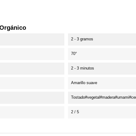
 Orgánico
2 - 3 gramos
70°
2 - 3 minutos
Amarillo suave
Tostado#vegetal#madera#umami#cer
2 / 5