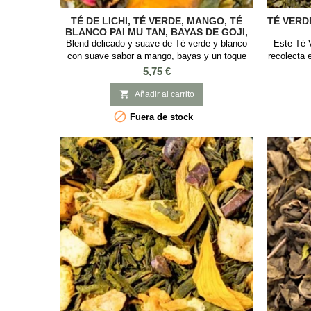
TÉ DE LICHI, TÉ VERDE, MANGO, TÉ
TÉ VERD
BLANCO PAI MU TAN, BAYAS DE GOJI,
FLORES DE CÁRTAMO Y ROSAS, TÉ
Blend delicado y suave de Té verde y blanco
Este Té 
OOLONG SE CHUNG
con suave sabor a mango, bayas y un toque
recolecta 
cítrico y frutal.Es una mezcla de sabores
tiene exc
Precio
5,75 €
dulces, frutales y afrutados que es un gran
sencha 
diurético y previene la sequedad de garganta
concent

Añadir al carrito
siendo muy tomada en China.SABOR: Cítrico y
estudio 

Fuera de stock
FrutalINGREDIENTES: Té de Lichi, Té verde
verde 
de jazmín, té verde Gunpowder, té verde
concentra
Sencha, té...