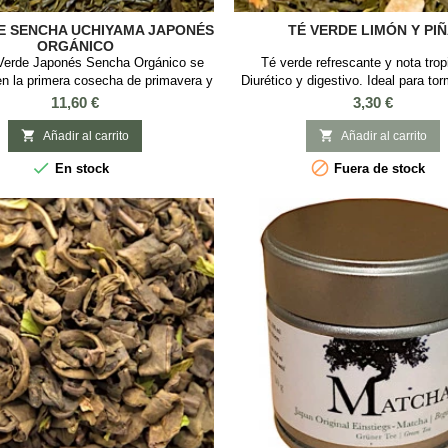
E SENCHA UCHIYAMA JAPONÉS
TÉ VERDE LIMÓN Y PI
ORGÁNICO
Verde Japonés Sencha Orgánico se
Té verde refrescante y nota trop
en la primera cosecha de primavera y
Diurético y digestivo. Ideal para tor
elente calidad. Esta variedad de Té
Verano Sabor: Limón y piña. Ingred
Precio
Precio
11,60 €
3,30 €
Japonés es el té verde con mayor
verde Sencha de China, aroma, troz
ración de antioxidantes según un
flores de girasol, pétalos de r


Añadir al carrito
Añadir al carrito
de oncólogos canadienses.. Este té


En stock
Fuera de stock
es de excelente calidad, con alta
ción de antioxidantes. De licor con
tonos dorados y...