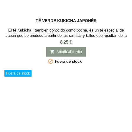
TÉ VERDE KUKICHA JAPONÉS
El té Kukicha , tambien conocido como bocha, és un té especial de
Japón que se produce a partir de las ramitas y tallos que resultan de la
producción del té Sencha y mezcladas con hojas de té verde sencha.
Precio
8,25 €
Nuestro té verde Kukicha tiene un aroma intenso y floral con un sabor
ligeramente dulce.

Añadir al carrito

Fuera de stock
Fuera de stock