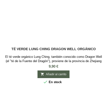
TÉ VERDE LUNG CHING DRAGON WELL ORGÁNICO
El té verde orgánico Lung Ching, también conocido como Dragon Well
(el "té de la Fuente del Dragón"), proviene de la provincia de Zhejiang
en China. Es un té conocido por sus largas hebras, signo de gran
Precio
9,90 €
calidad, que nos deja un aroma ligeramente tostado, vegetal, algas,
equilibrado, suave con una gran complejidad y una leve astringencia al

Añadir al carrito
final, además...

En stock