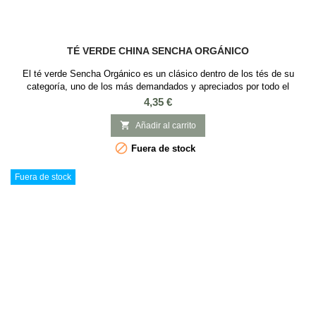
TÉ VERDE CHINA SENCHA ORGÁNICO
El té verde Sencha Orgánico es un clásico dentro de los tés de su
categoría, uno de los más demandados y apreciados por todo el
mundo. Le hemos dado un giro a la historia y hemos traído este Sencha
Precio
4,35 €
orgánico de origen chino, elaborado eso sí, con el método de túneles de
vapor empleado en Japón. Un té verde fresco, equilibrado y a un precio

Añadir al carrito
excelente. Te...

Fuera de stock
Fuera de stock