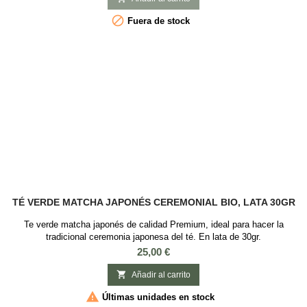
alta calidad, con...

Fuera de stock
TÉ VERDE MATCHA JAPONÉS CEREMONIAL BIO, LATA 30GR
Te verde matcha japonés de calidad Premium, ideal para hacer la
tradicional ceremonia japonesa del té. En lata de 30gr.
Precio
25,00 €

Añadir al carrito

Últimas unidades en stock