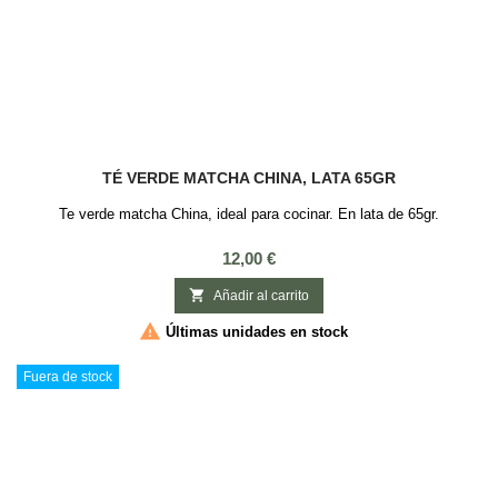
TÉ VERDE MATCHA CHINA, LATA 65GR
Te verde matcha China, ideal para cocinar. En lata de 65gr.
Precio
12,00 €

Añadir al carrito

Últimas unidades en stock
Fuera de stock