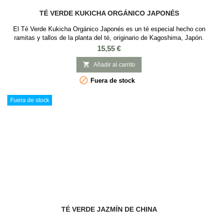
TÉ VERDE KUKICHA ORGÁNICO JAPONÉS
El Té Verde Kukicha Orgánico Japonés es un té especial hecho con
ramitas y tallos de la planta del té, originario de Kagoshima, Japón.
Este té destaca por su sabor suave y ligeramente dulce, con un aroma
Precio
15,55 €
reconfortante. Además, es rico en vitaminas y minerales, y tiene un alto
contenido de calcio, siendo una bebida alcalinizante y beneficiosa para

Añadir al carrito
la...

Fuera de stock
Fuera de stock
TÉ VERDE JAZMÍN DE CHINA