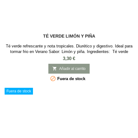
TÉ VERDE LIMÓN Y PIÑA
Té verde refrescante y nota tropicales. Diurético y digestivo. Ideal para
tormar frio en Verano Sabor: Limón y piña. Ingredientes: Té verde
Sencha de China, aroma, trozos de piña, flores de girasol, pétalos de
Precio
3,30 €
rosa.

Añadir al carrito

Fuera de stock
Fuera de stock