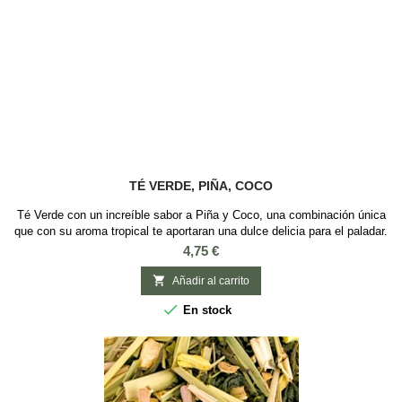
TÉ VERDE, PIÑA, COCO
Té Verde con un increíble sabor a Piña y Coco, una combinación única
que con su aroma tropical te aportaran una dulce delicia para el paladar.
Ideal para tomar frio en verano Ingredientes: Té verde Sencha de
Precio
4,75 €
China, Coco tostado, trozos de piña y aroma

Añadir al carrito

En stock