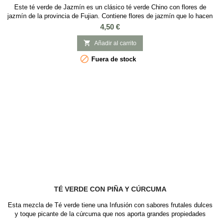
Este té verde de Jazmín es un clásico té verde Chino con flores de
jazmín de la provincia de Fujian. Contiene flores de jazmín que lo hacen
una delicia para los ojos y para el paladar. Un Té con un fantástico
Precio
4,50 €
aroma sutil que lo convierten en un té muy conocido. El aroma a
Jazmín de este té verde tiene efecto calmante ayudando a aliviar la

Añadir al carrito
ansiedad y...

Fuera de stock
TÉ VERDE CON PIÑA Y CÚRCUMA
Esta mezcla de Té verde tiene una Infusión con sabores frutales dulces
y toque picante de la cúrcuma que nos aporta grandes propiedades