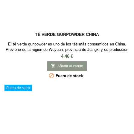
TÉ VERDE GUNPOWDER CHINA
El té verde gunpowder es uno de los tés más consumidos en China.
Proviene de la región de Wuyuan, provincia de Jiangxi y su producción
se remonta hasta la dinastia Tang (618-907) Su nombre "gunpowder"
Precio
4,46 €
proviene de la similitud entre la forma de las hojas y los granos de
pólvora que se usaban hace siglos. las hojas son enrolladas en esta

Añadir al carrito
forma para mantener...

Fuera de stock
Fuera de stock