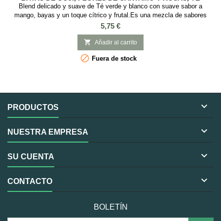
OOLONG SE CHUNG
Blend delicado y suave de Té verde y blanco con suave sabor a
mango, bayas y un toque cítrico y frutal.Es una mezcla de sabores
dulces, frutales y afrutados que es un gran diurético y previene la
Precio
5,75 €
sequedad de garganta siendo muy tomada en China.SABOR: Cítrico y
FrutalINGREDIENTES: Té de Lichi, Té verde de jazmín, té verde

Añadir al carrito
Gunpowder, té verde Sencha, té...

Fuera de stock

PRODUCTOS

NUESTRA EMPRESA

SU CUENTA

CONTACTO
BOLETÍN