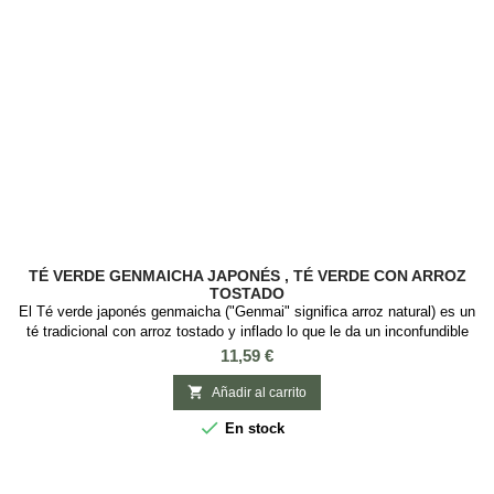
TÉ VERDE GENMAICHA JAPONÉS , TÉ VERDE CON ARROZ
TOSTADO
El Té verde japonés genmaicha ("Genmai" significa arroz natural) es un
té tradicional con arroz tostado y inflado lo que le da un inconfundible
sabor. El té Genmaicha se caracteriza por un sabor suave aportado por
Precio
11,59 €
el té Bancha y notas ligeramente dulce a nuez y caramelo. Tiene bajo
contenido en cafeína, lo que lo hacen ideal para consumir a lo largo

Añadir al carrito
del...

En stock