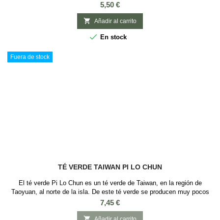
antiinflamatorias y antioxidantes y efectos diuréticos. Sabor: Piña y
Precio
5,50 €
CúrcumaIngredientes: Té verde, piña, cúrcuma, flores de té y aroma
natural

Añadir al carrito

En stock
Fuera de stock
TÉ VERDE TAIWAN PI LO CHUN
El té verde Pi Lo Chun es un té verde de Taiwan, en la región de
Taoyuan, al norte de la isla. De este té verde se producen muy pocos
kilos al año y por esto es un té muy buscado en todo el mundo. Es
Precio
7,45 €
conocido como "Caracoles de Jade de Primavera" o "Espirales de
Jade", y es uno de los mejores tés de Taiwan. Un té que destaca por su

Añadir al carrito