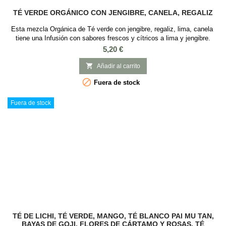
TÉ VERDE ORGÁNICO CON JENGIBRE, CANELA, REGALIZ
Esta mezcla Orgánica de Té verde con jengibre, regaliz, lima, canela
tiene una Infusión con sabores frescos y cítricos a lima y jengibre.
Tiene propiedades digestivas y saciantes. Ideal para tomar frio en
Precio
5,20 €
verano Sabor: Lima y JengibreIngredientes: Té verde, jengibre, canela,
lima, regaliz, zanahoria, aroma natural y cáscaras de cítricos. Todos

Añadir al carrito
los...

Fuera de stock
Fuera de stock
TÉ DE LICHI, TÉ VERDE, MANGO, TÉ BLANCO PAI MU TAN,
BAYAS DE GOJI, FLORES DE CÁRTAMO Y ROSAS, TÉ