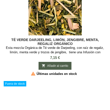
TÉ VERDE DARJEELING, LIMÓN, JENGIBRE, MENTA,
REGALIZ ORGÁNICO
Esta mezcla Orgánica de Té verde de Darjeeling, con raíz de regaliz,
limón, menta verde y trozos de jengibre, tiene una Infusión con
sabores frescos y estimulantes ideal para reducir el estrés Sabor:
Precio
7,15 €
Limón y JengibreIngredientes: Té verde orgánico Darjeeling, raíz de
regaliz, limón, menta verde y trozos de jengibre. Ingredientes orgánicos.

Añadir al carrito

Últimas unidades en stock
Fuera de stock