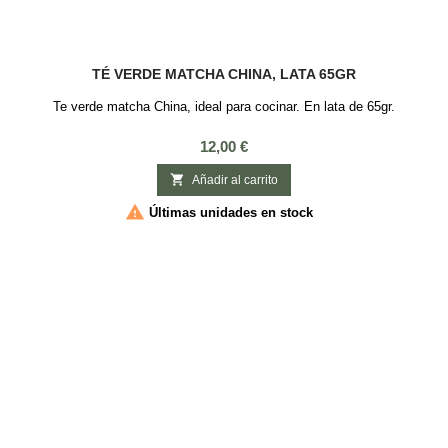
TÉ VERDE MATCHA CHINA, LATA 65GR
Te verde matcha China, ideal para cocinar. En lata de 65gr.
Precio
12,00 €

Añadir al carrito

Últimas unidades en stock