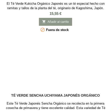
El Té Verde Kukicha Orgánico Japonés es un té especial hecho con
ramitas y tallos de la planta del té, originario de Kagoshima, Japón.
Este té destaca por su sabor suave y ligeramente dulce, con un aroma
Precio
15,55 €
reconfortante. Además, es rico en vitaminas y minerales, y tiene un alto
contenido de calcio, siendo una bebida alcalinizante y beneficiosa para

Añadir al carrito
la...

Fuera de stock
TÉ VERDE SENCHA UCHIYAMA JAPONÉS ORGÁNICO
Este Té Verde Japonés Sencha Orgánico se recolecta en la primera
cosecha de primavera y tiene excelente calidad. Esta variedad de Té