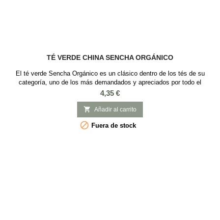
TÉ VERDE CHINA SENCHA ORGÁNICO
El té verde Sencha Orgánico es un clásico dentro de los tés de su
categoría, uno de los más demandados y apreciados por todo el
mundo. Le hemos dado un giro a la historia y hemos traído este Sencha
Precio
4,35 €
orgánico de origen chino, elaborado eso sí, con el método de túneles de
vapor empleado en Japón. Un té verde fresco, equilibrado y a un precio

Añadir al carrito
excelente. Te...

Fuera de stock