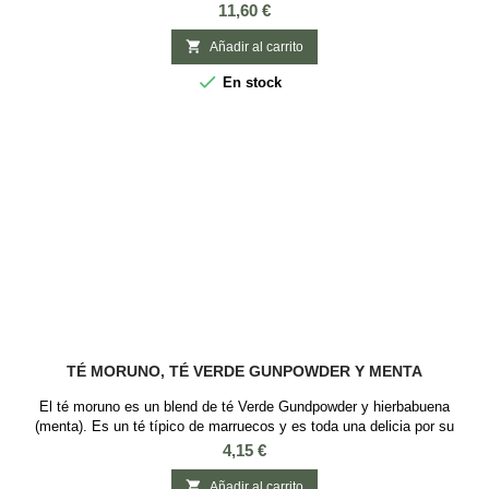
sencha Japonés es el té verde con mayor concentración de
Precio
11,60 €
antioxidantes según un estudio de oncólogos canadienses.. Este té
verde es de excelente calidad, con alta concentración de antioxidantes.

Añadir al carrito
De licor con tonos dorados y...

En stock
TÉ MORUNO, TÉ VERDE GUNPOWDER Y MENTA
El té moruno es un blend de té Verde Gundpowder y hierbabuena
(menta). Es un té típico de marruecos y es toda una delicia por su
sabor refrescante y dulce, sus propiedades diuréticas y su contenido en
Precio
4,15 €
fluor. Ingredientes: Té verde Gunpowder y hierbabuena.

Añadir al carrito