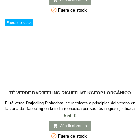
Añadir al carrito

Fuera de stock
Fuera de stock
TÉ VERDE DARJEELING RISHEEHAT KGFOP1 ORGÁNICO
El té verde Darjeeling Risheehat se recolecta a principios del verano en
la zona de Darjeeling en la india (conocida por sus tés negros) , situada
a los pies del Himalaya, entre 600 a 2000m de altura. Este té es
Precio
5,50 €
orgánico con un sabor a vegetal hervido, floral y dulce y con un cuerpo
medio y complejo sabor.

Añadir al carrito

Fuera de stock