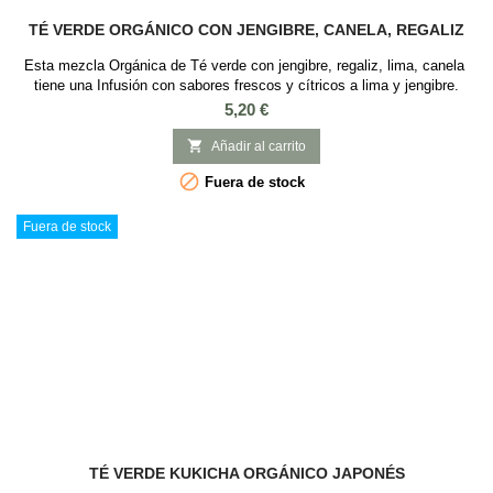
TÉ VERDE ORGÁNICO CON JENGIBRE, CANELA, REGALIZ
Esta mezcla Orgánica de Té verde con jengibre, regaliz, lima, canela
tiene una Infusión con sabores frescos y cítricos a lima y jengibre.
Tiene propiedades digestivas y saciantes. Ideal para tomar frio en
Precio
5,20 €
verano Sabor: Lima y JengibreIngredientes: Té verde, jengibre, canela,
lima, regaliz, zanahoria, aroma natural y cáscaras de cítricos. Todos

Añadir al carrito
los...

Fuera de stock
Fuera de stock
TÉ VERDE KUKICHA ORGÁNICO JAPONÉS