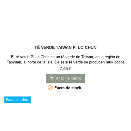
TÉ VERDE TAIWAN PI LO CHUN
El té verde Pi Lo Chun es un té verde de Taiwan, en la región de
Taoyuan, al norte de la isla. De este té verde se producen muy pocos
kilos al año y por esto es un té muy buscado en todo el mundo. Es
Precio
7,45 €
conocido como "Caracoles de Jade de Primavera" o "Espirales de
Jade", y es uno de los mejores tés de Taiwan. Un té que destaca por su

Añadir al carrito
alta calidad, con...

Fuera de stock
Fuera de stock