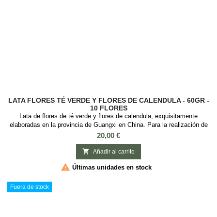
LATA FLORES TÉ VERDE Y FLORES DE CALENDULA - 60GR -
10 FLORES
Lata de flores de té verde y flores de calendula, exquisitamente
elaboradas en la provincia de Guangxi en China. Para la realización de
este arreglo se usa una cantidad limitada de brotes jóvenes y tiernos de
Precio
20,00 €
té verde recolectados en primavera , y en el centro se usan flores de
calendula. Cuando se infusiona una flor en agua caliente, la flor de té

Añadir al carrito
verde...

Últimas unidades en stock
Fuera de stock