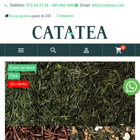
Teléfono:
972 64 72 16
-
685 882 348
Email:
info@catatea.com
Contacto
Envio gratís
a partir de 45€
0



shopping_cart
Fuera de stock
Pack
¡En oferta!