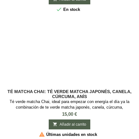

En stock
TÉ MATCHA CHAI: TÉ VERDE MATCHA JAPONÉS, CANELA,
CÚRCUMA, ANÍS
Té verde matcha Chai, ideal para empezar con energía el día ya la
combinación de te verde matcha japonés, canela, cúrcuma,
cardamomo, comino y anís te dan un extra de energía. Ingredientes
Precio
15,00 €
orgánicos En lata de 30gr.

Añadir al carrito

Últimas unidades en stock