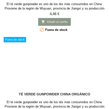
El té verde gunpowder es uno de los tés más consumidos en China.
Proviene de la región de Wuyuan, provincia de Jiangxi y su producción
se remonta hasta la dinastia Tang (618-907) Su nombre "gunpowder"
Precio
4,46 €
proviene de la similitud entre la forma de las hojas y los granos de
pólvora que se usaban hace siglos. las hojas son enrolladas en esta

Añadir al carrito
forma para mantener...

Fuera de stock
Fuera de stock
TÉ VERDE GUNPOWDER CHINA ORGÁNICO
El té verde gunpowder es uno de los tés más consumidos en China.
Proviene de la región de Wuyuan, provincia de Jiangxi y su producción