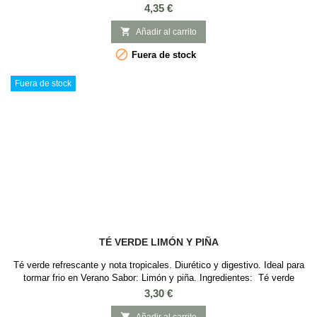
se remonta hasta la dinastia Tang (618-907) Su nombre "gunpowder"
Precio
4,35 €
proviene de la similitud entre la forma de las hojas y los granos de
pólvora que se usaban hace siglos. las hojas son enrolladas en esta

Añadir al carrito
forma para mantener...

Fuera de stock
Fuera de stock
TÉ VERDE LIMÓN Y PIÑA
Té verde refrescante y nota tropicales. Diurético y digestivo. Ideal para
tormar frio en Verano Sabor: Limón y piña. Ingredientes: Té verde
Sencha de China, aroma, trozos de piña, flores de girasol, pétalos de
Precio
3,30 €
rosa.
