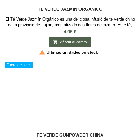
TÉ VERDE JAZMÍN ORGÁNICO
El Té Verde Jazmín Orgánico es una deliciosa infusió de té verde chino
de la provincia de Fujian, aromatizado con flores de jazmín. Este té,
conocido por su delicado y suave sabor, además de su sutil aroma,
Precio
4,95 €
ofrece efectos calmantes que ayudan a aliviar el estrés y la ansiedad.
El proceso de aromatización se realiza cuidadosamente para conservar

Añadir al carrito
el aroma y...

Últimas unidades en stock
Fuera de stock
TÉ VERDE GUNPOWDER CHINA