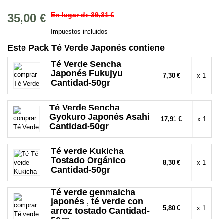
En lugar de 39,31 €
35,00 €
Impuestos incluidos
Este Pack Té Verde Japonés contiene
Té Verde Sencha
Japonés Fukujyu
7,30 €
x 1
Cantidad-50gr
Té Verde Sencha
Gyokuro Japonés Asahi
17,91 €
x 1
Cantidad-50gr
Té verde Kukicha
Tostado Orgánico
8,30 €
x 1
Cantidad-50gr
Té verde genmaicha
japonés , té verde con
5,80 €
x 1
arroz tostado Cantidad-