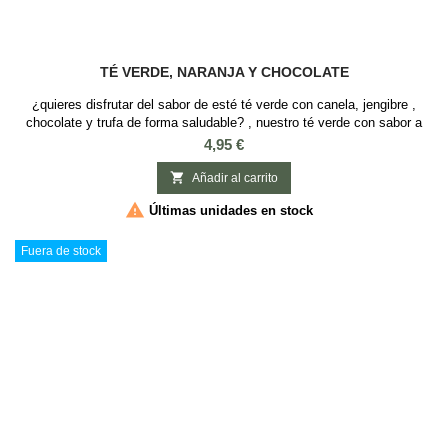
TÉ VERDE, NARANJA Y CHOCOLATE
¿quieres disfrutar del sabor de esté té verde con canela, jengibre ,
chocolate y trufa de forma saludable? , nuestro té verde con sabor a
chocolate, naranja y trufa te dejará pecar sin remordimientos. SABOR:
Precio
4,95 €
Chocolate, Naranja y Trufa INGREDIENTES: Té verde, pétalos (girasol,
naranja), granos de cacao , cáscaras de cítricos, trozos de manzana.-

Añadir al carrito

Últimas unidades en stock
Fuera de stock