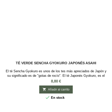
TÉ VERDE SENCHA GYOKURO JAPONÉS ASAHI
El té Sencha Gyokuro es unos de los tes más apreciados de Japón y
su significado es de "gotas de rocío". El té Japonés Gyokuro, es el
mejor y más caro té japonés realizado a partir de los brotes jóvenes de
Precio
8,80 €
antiguos arbustos de té que son tapados durante 2-3 semanas para que
no les toque el sol y de esta forma tener más cantidad de clorofila y

Añadir al carrito
menos tanino...

En stock