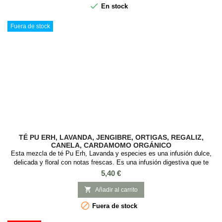

En stock
Fuera de stock
TÉ PU ERH, LAVANDA, JENGIBRE, ORTIGAS, REGALIZ,
CANELA, CARDAMOMO ORGÁNICO
Esta mezcla de té Pu Erh, Lavanda y especies es una infusión dulce,
delicada y floral con notas frescas. Es una infusión digestiva que te
ayuda en esos momentos de hinchazón. SABOR: Lavanda y Especias
Precio
5,40 €
INGREDIENTES: Té Pu Erh, Rooibos, Romero, hojas de ortiga,
escaramujo, flores de lavanda, trozos de jengibre, mate, hinojo, raíz de

Añadir al carrito
regaliz, canela,...

Fuera de stock