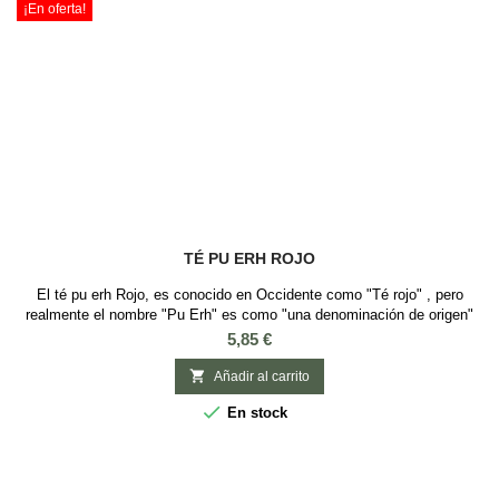
¡En oferta!
TÉ PU ERH ROJO
El té pu erh Rojo, es conocido en Occidente como "Té rojo" , pero
realmente el nombre "Pu Erh" es como "una denominación de origen"
que identifica al té que se produce concretamente en la provincia China
Precio
5,85 €
de Yunnan y es un té fermentado que tiene su proceso de maduración
que pueden ir de 2 años hasta más de 60 años . Su sabor es terroso y

Añadir al carrito
ligeramente...

En stock