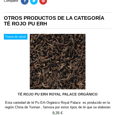
Compartir
OTROS PRODUCTOS DE LA CATEGORÍA
TÉ ROJO PU ERH
Fuera de stock
TÉ ROJO PU ERH ROYAL PALACE ORGÁNICO
Esta variedad de té Pu Erh Orgánico Royal Palace es producido en la
región China de Yunnan , famosa por estos tipos de té que se elaboran
mediante un proceso de fermentación de hojas grandes de té y
Precio
9,35 €