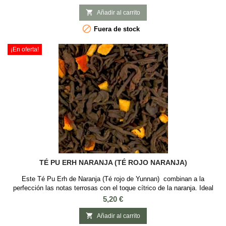
finalmente trabajadas. Excelente para perder peso y reducir el
colesterol mientras disfrutamos de una deliciosa taza de esta excelente

Añadir al carrito
variedad de té Pu...

Fuera de stock
¡En oferta!
TÉ PU ERH NARANJA (TÉ ROJO NARANJA)
Este Té Pu Erh de Naranja (Té rojo de Yunnan) combinan a la
perfección las notas terrosas con el toque cítrico de la naranja. Ideal
para la sobremesa de comidas copiosas ya que ayuda a la digestión.
Precio
5,20 €
Sabor: NaranjaIngredientes: Té Pu erh (Té Rojo), piel de naranja y
aroma natural

Añadir al carrito