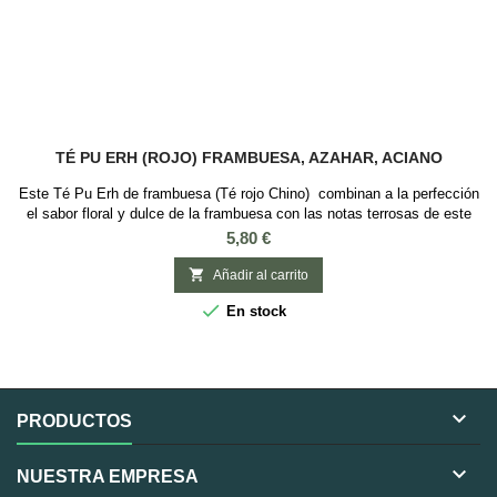
TÉ PU ERH (ROJO) FRAMBUESA, AZAHAR, ACIANO
Este Té Pu Erh de frambuesa (Té rojo Chino) combinan a la perfección
el sabor floral y dulce de la frambuesa con las notas terrosas de este
té. Sabor: Floral y frambuesaIngredientes: Té Pu Erh Chino (Té Rojo),
Precio
5,80 €
flores de aciano, trozos de frambuesa, azahar y aroma

Añadir al carrito

En stock

PRODUCTOS

NUESTRA EMPRESA