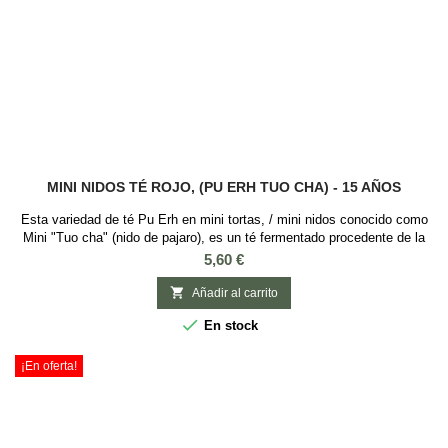
MINI NIDOS TÉ ROJO, (PU ERH TUO CHA) - 15 AÑOS
Esta variedad de té Pu Erh en mini tortas, / mini nidos conocido como
Mini "Tuo cha" (nido de pajaro), es un té fermentado procedente de la
región China de Yunnan , famosa por estos tipos de té que se elaboran
Precio
5,60 €
mediante un proceso de fermentación de hojas grandes de té y
finalmente trabajadas. Este té rojo puerh tiene 15 años de maduración y

Añadir al carrito
se presenta en...

En stock
¡En oferta!