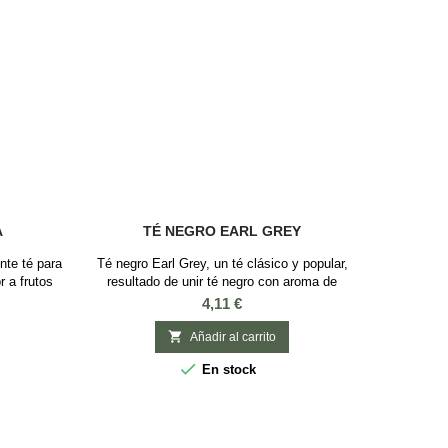
A
TÉ NEGRO EARL GREY
nte té para
Té negro Earl Grey, un té clásico y popular,
 a frutos
resultado de unir té negro con aroma de
s del más
bergamota (entre naranjo y limonero), todo un
Precio
4,11 €
ramelo
referente en el tradicional desayuno inglés o en
 crocante
la hora del té con sabor a bergamota

Añadir al carrito
.
Ingredientes: Té negro y aroma de bergamota

En stock