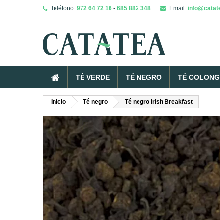
Teléfono:
972 64 72 16
-
685 882 348
Email:
info@catat
TÉ VERDE
TÉ NEGRO
TÉ OOLONG 
Inicio
Té negro
Té negro Irish Breakfast