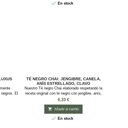

En stock
viano y baja
Ingredientes: Tés negros de Ceylán
tal...
LUXUS
TÉ NEGRO CHAI: JENGIBRE, CANELA,
ANÍS ESTRELLADO, CLAVO
lmente
Nuestro Té negro Chai elaborado respetando la
 negros. El
receta original con té negro con jengibre, anís,
ra vez en
naranja, cardamomo, pimienta rosa, canela y
Precio
6,33 €
o que había
pomelo es simplemente una obra de arte. Su
a aprender
encanto propio te cautivará desde el momento

Añadir al carrito
té negro.
en el que lo recibas. Descubre el sabor chai

En stock
tivaba té
original a Canela, Naranja y especias.
o Keemun
Ingredientes: Té negro, trozos de jengibre,...