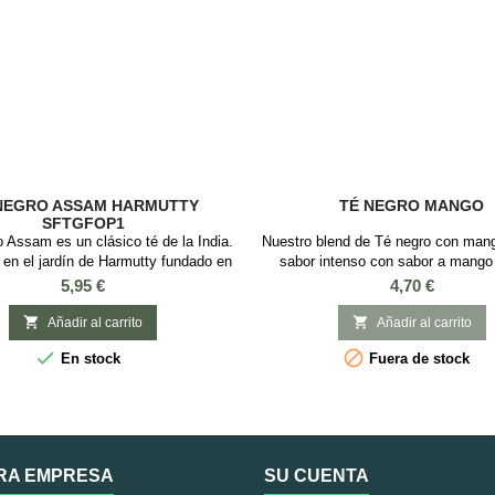
NEGRO ASSAM HARMUTTY
TÉ NEGRO MANGO
SFTGFOP1
o Assam es un clásico té de la India.
Nuestro blend de Té negro con mang
 en el jardín de Harmutty fundado en
sabor intenso con sabor a mango
cada de 1870, que produce té de
tropicales. Atrévete a tomarlo tanto
Precio
Precio
5,95 €
4,70 €
calidad. Tiene un licor dorado cobrizo
caliente para disfrutar de su explosi
e y gran cuerpo, con suave aroma a
Sabor: Chili y MangoIngredientes: 


Añadir al carrito
Añadir al carrito
mojada y malta. Sabor levemente
mango, flores de cactus, amaranto


En stock
Fuera de stock
 y dulce en el ataque. Final seco y
pétalos de cártamo
ente con aroma a madera. Es un té
que...
RA EMPRESA
SU CUENTA