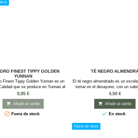
Luxus...
tock
GRO FINEST TIPPY GOLDEN
TÉ NEGRO ALMENDR
YUNNAN
ro Finest Tippy Golden Yunnan es un
El té negro almendrado es un excele
 Calidad que se produce en Yunnan al
tomar en el desayuno, con un sabor
China.Es un té premium con brotes de
secos y dulce, que ará las delicia
Precio
Precio
9,85 €
4,50 €
 que en boca tiene un cuerpo redondo
golosos. Sabor: Almendra y Ca
icado, con equilibrio entre las notas
Ingredientes: Té negro, trozos de


Añadir al carrito
Añadir al carrito
s y dulces con matices a cacao y
(azúcar, avellanas), aroma


Fuera de stock
En stock
de astringencia delicada y sedosa que
n las delicia de los paladares...
Fuera de stock