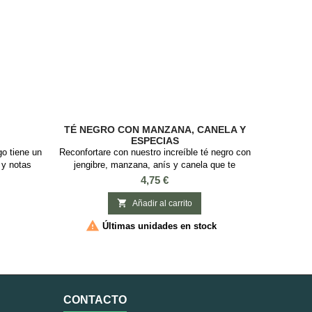
TÉ NEGRO CON MANZANA, CANELA Y
ESPECIAS
o tiene un
Reconfortare con nuestro increíble té negro con
 y notas
jengibre, manzana, anís y canela que te
 frio como
ayudaran en esos momentos de bajón.
Precio
4,75 €
ón de sabor.
INGREDIENTES: Té negro, canela, jengibre,
Té negro,
anís, manzana, hinojo dulce, aroma y flores de

Añadir al carrito
, chile y
cártamoSABOR: Canela, Especias y Manzana

Últimas unidades en stock
CONTACTO