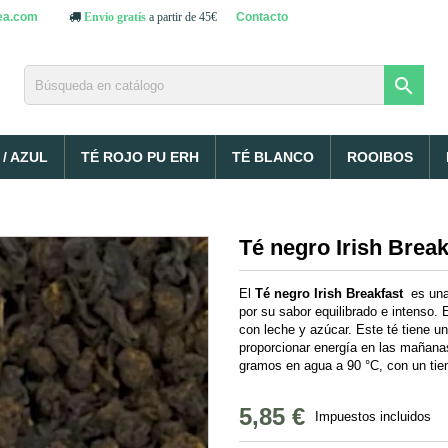
ea.com
Contacto
Envio gratís
a partir de 45€

/ AZUL
TÉ ROJO PU ERH
TÉ BLANCO
ROOIBOS
Té negro Irish Break
El
Té negro Irish Breakfast
es una
por su sabor equilibrado e intenso. 
con leche y azúcar. Este té tiene un
proporcionar energía en las mañanas
gramos en agua a 90 °C, con un tie
5,85 €
Impuestos incluidos