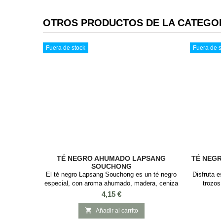
OTROS PRODUCTOS DE LA CATEGO
Fuera de stock
Fuera de s
TÉ NEGRO AHUMADO LAPSANG
TÉ NEG
SOUCHONG
El té negro Lapsang Souchong es un té negro
Disfruta 
especial, con aroma ahumado, madera, ceniza
trozos
y un cuerpo medio con gran complejidad. El Té
mazapán. Es
Precio
4,15 €
Negro Ahumado Lapsang Souchong es una
ciuda
infusión única, famosa por su intenso sabor
Mazapá

Añadir al carrito
ahumado. Originario de China, este té negro se
negr