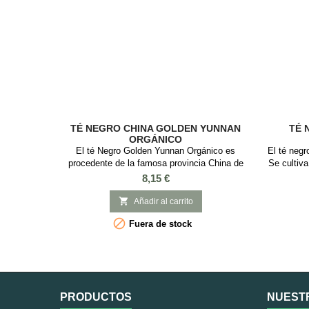
TÉ NEGRO CHINA GOLDEN YUNNAN
TÉ 
ORGÁNICO
El té Negro Golden Yunnan Orgánico es
El té negr
procedente de la famosa provincia China de
Se cultiva
Yunnan. Es un excelente té chino con notas
la dé
Precio
8,15 €
terrosas agradables suaves y sutiles. Formado
excelente 
por muchos brotes dorados y diferentes
brillant

Añadir al carrito
matices en el gusto a notas que recuerdan al
madera 

Fuera de stock
cacao. Es un té ideal para tomarlo por la
tostado
mañana ya que es un té con mucha teína
astring
PRODUCTOS
NUEST