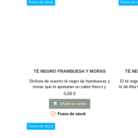
Fuera de stock
Fuera de s
TÉ NEGRO FRAMBUESA Y MORAS
TÉ NE
Disfruta de nuestro té negro de frambuesas y
El té neg
moras que te aportaran un sabor fresco y
té de Alta
afrutado. Sabor: Frambuesa y Mora
sur de la 
Precio
4,50 €
Ingredientes: Té negro, aroma, bayas de
color oro,
saúco, frambuesas y zarzamoras
y sofist

Añadir al carrito
tostada

Fuera de stock
vainilla, 
hará
Fuera de stock