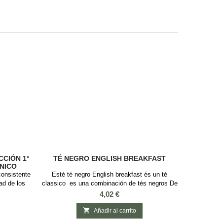
CCIÓN 1°
TÉ NEGRO ENGLISH BREAKFAST
NICO
consistente
Esté té negro English breakfast és un té
ad de los
classico es una combinación de tés negros De
a, FTGFOP1
Ceylán con cuerpo, robusto y rico, que se
Precio
4,02 €
nge Pekoe
suele acompañar con leche y azucar. Es un
la primera
estimulante natural de nuestro sistema

Añadir al carrito
gro tiene
nervioso, lo que lo hace ideal para desayunar.