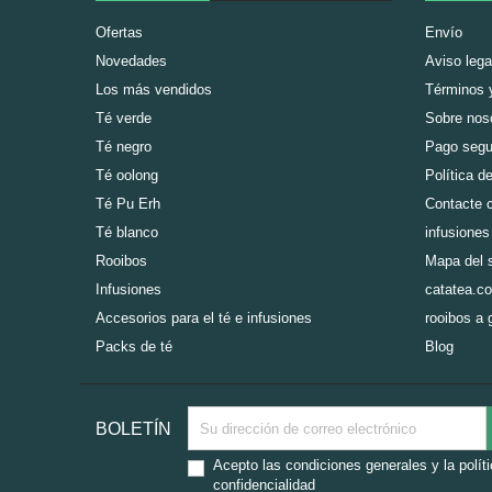
Ofertas
Envío
Novedades
Aviso lega
Los más vendidos
Términos 
Té verde
Sobre nos
Té negro
Pago segu
Té oolong
Política d
Té Pu Erh
Contacte c
Té blanco
infusiones
Rooibos
Mapa del s
Infusiones
catatea.co
Accesorios para el té e infusiones
rooibos a 
Packs de té
Blog
BOLETÍN
Acepto las condiciones generales y la polít
confidencialidad