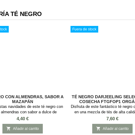
RÍA TÉ NEGRO
tock
Fuera de stock
RO CON ALMENDRAS, SABOR A
TÉ NEGRO DARJEELING SELE
MAZAPÁN
COSECHA FTGFOP1 ORGÁ
estas navidades de este té negro con
Disfruta de este fantástico té negro 
 almendras con sabor a dulce de
en una mezcla de tés de alta calid
ta té tradicional tiene historia en la
jardines de Darjeeling en la Indi
Precio
Precio
4,40 €
7,60 €
d del mazapán, Lubeck. SABOR:
(Finest Tippy Golden Flowery Ora
n y Almendra INGREDIENTES: Té
One) de Darjeeling , proveniente de 


Añadir al carrito
Añadir al carrito
o, trozos de almendras y aroma
cosecha de primavera . Este té ne