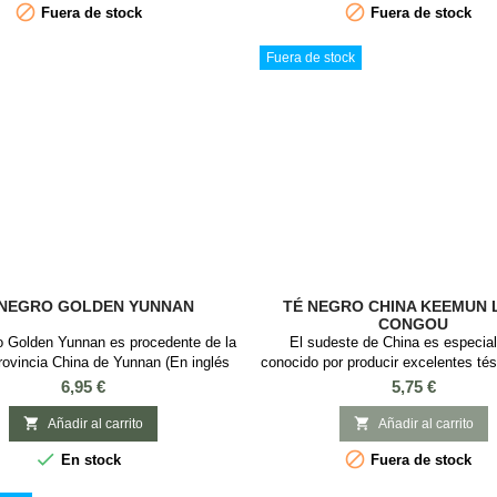


Fuera de stock
Fuera de stock
notas dulces y florales, de cuerpo li
astringencia, con aroma a Vege
Fuera de stock
 NEGRO GOLDEN YUNNAN
TÉ NEGRO CHINA KEEMUN 
CONGOU
o Golden Yunnan es procedente de la
El sudeste de China es especia
ovincia China de Yunnan (En inglés
conocido por producir excelentes tés
ica "al sud de las nubes"). Es un
té Keemun fue producido por prime
Precio
Precio
6,95 €
5,75 €
ente té chino con notas terrosas
1875 por un funcionario del gobiern
s. Es un té ideal para tomarlo por la
viajado a la provincia de Fujian par


Añadir al carrito
Añadir al carrito
a que es un té con mucha cafeína..
los secretos de la preparación del 


En stock
Fuera de stock
Antes de ese momento, solo se cul
verde en Anhui. Nuestro té negr