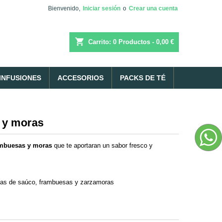
Bienvenido,
Iniciar sesión
o
Crear una cuenta
shopping_cart
Carrito:
0
Productos - 0,00 €
INFUSIONES
ACCESORIOS
PACKS DE TÉ
 y moras
ambuesas y moras
que te aportaran un sabor fresco y
as de saúco, frambuesas y zarzamoras