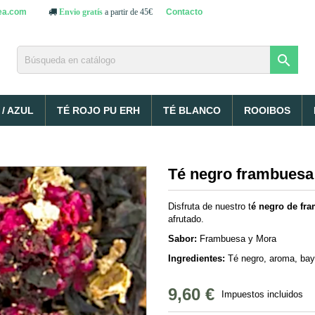
ea.com
Contacto
Envio gratís
a partir de 45€

/ AZUL
TÉ ROJO PU ERH
TÉ BLANCO
ROOIBOS
Té negro frambuesa
Disfruta de nuestro t
é negro de fr
afrutado.
Sabor:
Frambuesa y Mora
Ingredientes:
Té negro, aroma, bay
9,60 €
Impuestos incluidos