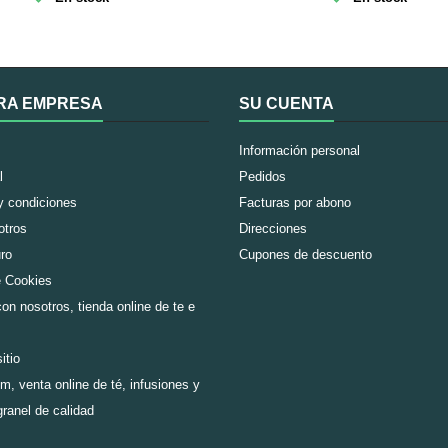
en la despensa
Ingredientes: Té negro, trozos de je
RA EMPRESA
SU CUENTA
Información personal
l
Pedidos
y condiciones
Facturas por abono
otros
Direcciones
ro
Cupones de descuento
e Cookies
on nosotros, tienda online de te e
itio
m, venta online de té, infusiones y
granel de calidad