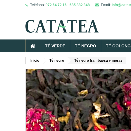
Teléfono:
972 64 72 16
-
685 882 348
Email:
info@catat
TÉ VERDE
TÉ NEGRO
TÉ OOLONG 
Inicio
Té negro
Té negro frambuesa y moras