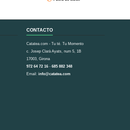
ngibre,...
mañana ya que es un té con mucha teína
CONTACTO
Catatea.com - Tu té. Tu Momento
c. Josep Clarà Ayats, num 5, 1B
17003, Girona
972 64 72 16
-
685 882 348
Email:
info@catatea.com