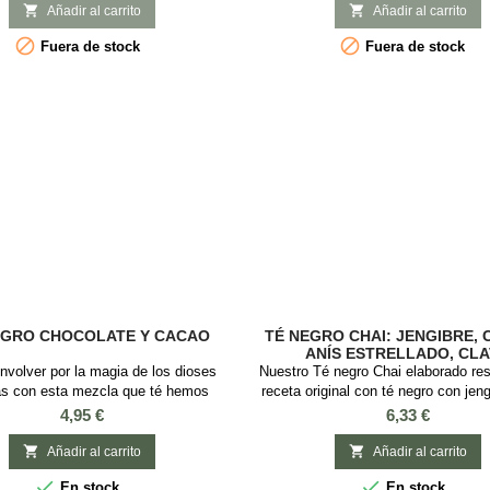
n y Almendra INGREDIENTES: Té
One) de Darjeeling , proveniente de 


Añadir al carrito
Añadir al carrito
o, trozos de almendras y aroma
cosecha de primavera . Este té ne


Fuera de stock
Fuera de stock
notas dulces y florales, de cuerpo li
astringencia, con aroma a Vege
EGRO CHOCOLATE Y CACAO
TÉ NEGRO CHAI: JENGIBRE, 
ANÍS ESTRELLADO, CL
nvolver por la magia de los dioses
Nuestro Té negro Chai elaborado re
s con esta mezcla que té hemos
receta original con té negro con jeng
de Té negro con chocolate y cacao.
naranja, cardamomo, pimienta rosa
Precio
Precio
4,95 €
6,33 €
hocolateINGREDIENTES: Té negro,
pomelo es simplemente una obra de
 cacao y chips de chocolate Si eres
encanto propio te cautivará desde 


Añadir al carrito
Añadir al carrito
e del chocolate, este té negro con
en el que lo recibas. Descubre el s


En stock
En stock
y cacao es imprescindible para tener
original a Canela, Naranja y esp