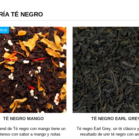
RÍA TÉ NEGRO
tock
TÉ NEGRO MANGO
TÉ NEGRO EARL GRE
lend de Té negro con mango tiene un
Té negro Earl Grey, un té clásico y
ntenso con sabor a mango y notas
resultado de unir té negro con a