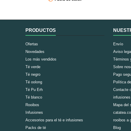
harán las delicia de los paladares...
PRODUCTOS
NUEST
Ofertas
Envío
Novedades
Aviso lega
Los más vendidos
Términos 
Té verde
Sobre nos
Té negro
Pago segu
Té oolong
Política d
Té Pu Erh
Contacte c
Té blanco
infusiones
Rooibos
Mapa del s
Infusiones
catatea.co
Accesorios para el té e infusiones
rooibos a 
Packs de té
Blog