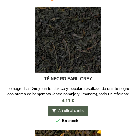
TÉ NEGRO EARL GREY
Té negro Earl Grey, un té clásico y popular, resultado de unir té negro
con aroma de bergamota (entre naranjo y limonero), todo un referente
en el tradicional desayuno inglés o en la hora del té con sabor a
Precio
4,11 €
bergamota Ingredientes: Té negro y aroma de bergamota

Añadir al carrito

En stock