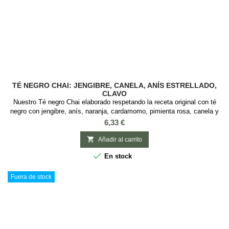
TÉ NEGRO CHAI: JENGIBRE, CANELA, ANÍS ESTRELLADO,
CLAVO
Nuestro Té negro Chai elaborado respetando la receta original con té
negro con jengibre, anís, naranja, cardamomo, pimienta rosa, canela y
pomelo es simplemente una obra de arte. Su encanto propio te
Precio
6,33 €
cautivará desde el momento en el que lo recibas. Descubre el sabor
chai original a Canela, Naranja y especias. Ingredientes: Té negro,

Añadir al carrito
trozos de jengibre,...

En stock
Fuera de stock