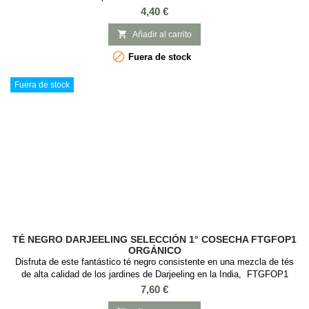
del mazapán, Lubeck. SABOR: Mazapán y Almendra INGREDIENTES:
Precio
4,40 €
Té negro, trozos de almendras y aroma

Añadir al carrito

Fuera de stock
Fuera de stock
TÉ NEGRO DARJEELING SELECCIÓN 1° COSECHA FTGFOP1
ORGÁNICO
Disfruta de este fantástico té negro consistente en una mezcla de tés
de alta calidad de los jardines de Darjeeling en la India, FTGFOP1
(Finest Tippy Golden Flowery Orange Pekoe One) de Darjeeling ,
Precio
7,60 €
proveniente de la primera cosecha de primavera . Este té negro tiene