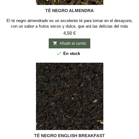
TÉ NEGRO ALMENDRA
El té negro almendrado es un excelente té para tomar en el desayuno,
con un sabor a frutos secos y dulce, que ará las delicias del más
golosos. Sabor: Almendra y Caramelo Ingredientes: Té negro, trozos de
Precio
4,50 €
crocante (azúcar, avellanas), aroma.

Añadir al carrito

En stock
TÉ NEGRO ENGLISH BREAKFAST