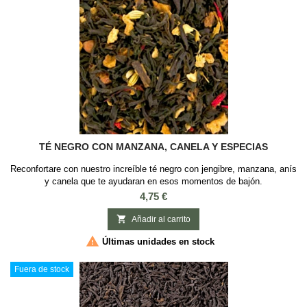
TÉ NEGRO CON MANZANA, CANELA Y ESPECIAS
Reconfortare con nuestro increíble té negro con jengibre, manzana, anís
y canela que te ayudaran en esos momentos de bajón.
INGREDIENTES: Té negro, canela, jengibre, anís, manzana, hinojo
Precio
4,75 €
dulce, aroma y flores de cártamoSABOR: Canela, Especias y Manzana

Añadir al carrito

Últimas unidades en stock
Fuera de stock