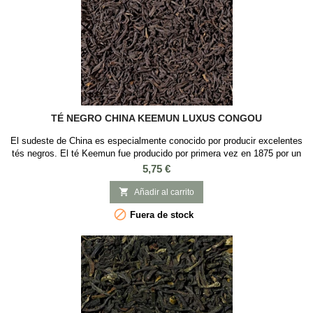
TÉ NEGRO CHINA KEEMUN LUXUS CONGOU
El sudeste de China es especialmente conocido por producir excelentes
tés negros. El té Keemun fue producido por primera vez en 1875 por un
funcionario del gobierno que había viajado a la provincia de Fujian para
Precio
5,75 €
aprender los secretos de la preparación del té negro. Antes de ese
momento, solo se cultivaba té verde en Anhui. Nuestro té negro

Añadir al carrito
Keemun Luxus...

Fuera de stock