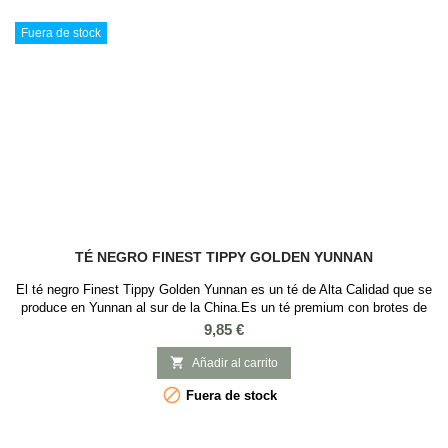
Fuera de stock
TÉ NEGRO FINEST TIPPY GOLDEN YUNNAN
El té negro Finest Tippy Golden Yunnan es un té de Alta Calidad que se
produce en Yunnan al sur de la China.Es un té premium con brotes de
color oro, que en boca tiene un cuerpo redondo y sofisticado, con
Precio
9,85 €
equilibrio entre las notas tostadas y dulces con matices a cacao y
vainilla, de astringencia delicada y sedosa que harán las delicia de los

Añadir al carrito
paladares...

Fuera de stock