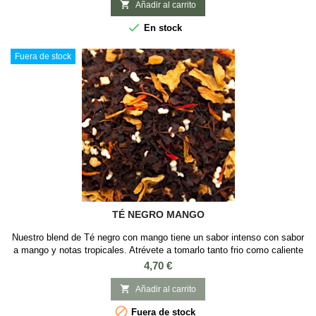
dulce en el ataque. Final seco y astringente con aroma a madera. Es un

Añadir al carrito
té que...

En stock
Fuera de stock
TÉ NEGRO MANGO
Nuestro blend de Té negro con mango tiene un sabor intenso con sabor
a mango y notas tropicales. Atrévete a tomarlo tanto frio como caliente
para disfrutar de su explosión de sabor. Sabor: Chili y
Precio
4,70 €
MangoIngredientes: Té negro, mango, flores de cactus, amaranto, chile
y pétalos de cártamo

Añadir al carrito

Fuera de stock