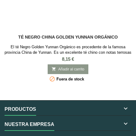
TÉ NEGRO CHINA GOLDEN YUNNAN ORGÁNICO
El té Negro Golden Yunnan Orgánico es procedente de la famosa
provincia China de Yunnan. Es un excelente té chino con notas terrosas
agradables suaves y sutiles. Formado por muchos brotes dorados y
Precio
8,15 €
diferentes matices en el gusto a notas que recuerdan al cacao. Es un té
ideal para tomarlo por la mañana ya que es un té con mucha teína

Añadir al carrito

Fuera de stock

PRODUCTOS

NUESTRA EMPRESA