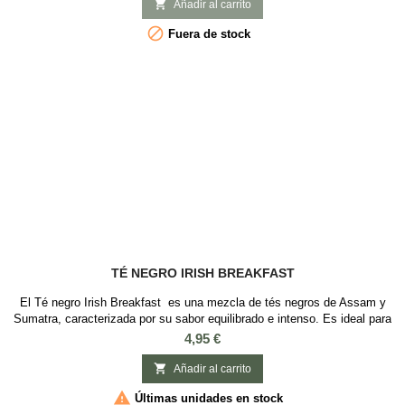
notas dulces y florales, de cuerpo liviano y baja astringencia, con

Añadir al carrito
aroma a Vegetal...

Fuera de stock
TÉ NEGRO IRISH BREAKFAST
El Té negro Irish Breakfast es una mezcla de tés negros de Assam y
Sumatra, caracterizada por su sabor equilibrado e intenso. Es ideal para
comenzar el día, especialmente si se disfruta con leche y azúcar. Este
Precio
4,95 €
té tiene una alta concentración de teína, lo que lo hace perfecto para
proporcionar energía en las mañanas. Para prepararlo, se recomienda

Añadir al carrito
una...

Últimas unidades en stock