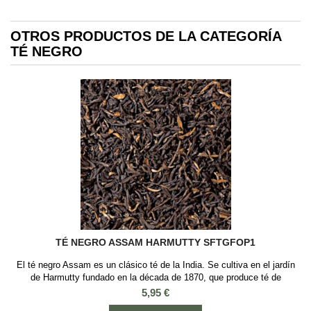
OTROS PRODUCTOS DE LA CATEGORÍA
TÉ NEGRO
TÉ NEGRO ASSAM HARMUTTY SFTGFOP1
El té negro Assam es un clásico té de la India. Se cultiva en el jardín
de Harmutty fundado en la década de 1870, que produce té de
excelente calidad. Tiene un licor dorado cobrizo brillante y gran cuerpo,
Precio
5,95 €
con suave aroma a madera mojada y malta. Sabor levemente tostado y