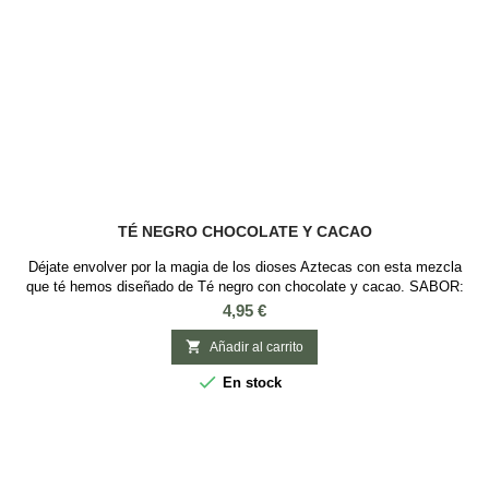
TÉ NEGRO CHOCOLATE Y CACAO
Déjate envolver por la magia de los dioses Aztecas con esta mezcla
que té hemos diseñado de Té negro con chocolate y cacao. SABOR:
ChocolateINGREDIENTES: Té negro, granos de cacao y chips de
Precio
4,95 €
chocolate Si eres un amante del chocolate, este té negro con chocolate
y cacao es imprescindible para tener en la despensa

Añadir al carrito

En stock