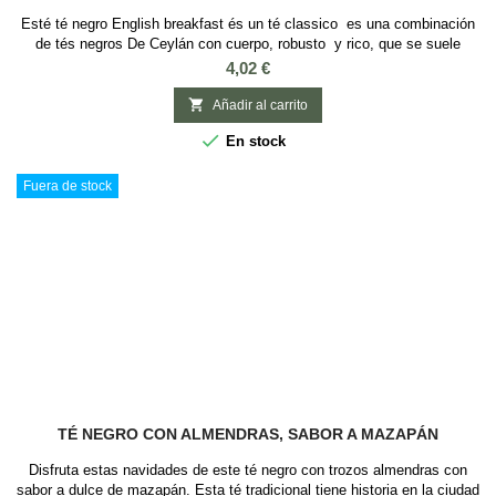
Esté té negro English breakfast és un té classico es una combinación
de tés negros De Ceylán con cuerpo, robusto y rico, que se suele
acompañar con leche y azucar. Es un estimulante natural de nuestro
Precio
4,02 €
sistema nervioso, lo que lo hace ideal para desayunar. Ingredientes:
Tés negros de Ceylán

Añadir al carrito

En stock
Fuera de stock
TÉ NEGRO CON ALMENDRAS, SABOR A MAZAPÁN
Disfruta estas navidades de este té negro con trozos almendras con
sabor a dulce de mazapán. Esta té tradicional tiene historia en la ciudad