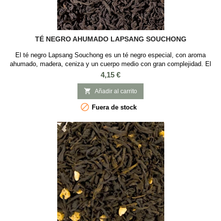
TÉ NEGRO AHUMADO LAPSANG SOUCHONG
El té negro Lapsang Souchong es un té negro especial, con aroma
ahumado, madera, ceniza y un cuerpo medio con gran complejidad. El
Té Negro Ahumado Lapsang Souchong es una infusión única, famosa
Precio
4,15 €
por su intenso sabor ahumado. Originario de China, este té negro se
elabora con hojas secadas sobre fuegos de madera de pino, lo que le

Añadir al carrito
confiere su característico...

Fuera de stock