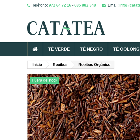
Teléfono:
972 64 72 16
-
685 882 348
Email:
info@catat
TÉ VERDE
TÉ NEGRO
TÉ OOLONG 
Inicio
Rooibos
Rooibos Orgánico
Fuera de stock