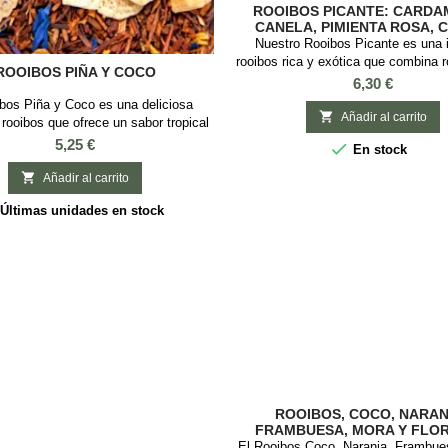
ROOIBOS PICANTE: CARD
CANELA, PIMIENTA ROSA, 
VAINILLA
Nuestro Rooibos Picante es una 
rooibos rica y exótica que combina 
ROOIBOS PIÑA Y COCO
especias y sabores distintivos. 
Precio
6,30 €
cardamomo, canela, pimienta rosa
bos Piña y Coco es una deliciosa
vainilla, creando un perfil de sabor

Añadir al carrito
 rooibos que ofrece un sabor tropical
dulce, fresco y con un toque pican
tas de piña y coco. Esta mezcla
Precio
5,25 €

En stock
bebida sin teína, perfecta para dis
rooibos, trozos de piña, coco, flores
cualquier momento del día, ya sea 
rasol y de aciano. Es una opción

Añadir al carrito
fría....
nte y sin teïna, ideal para cualquier
Últimas unidades en stock
el día. Esta mezcla de Rooibos con
co tiene un sabor dulce y afrutado y
te...
ROOIBOS, COCO, NARAN
FRAMBUESA, MORA Y FLOR
ACIANO
El Rooibos Coco, Naranja, Frambue