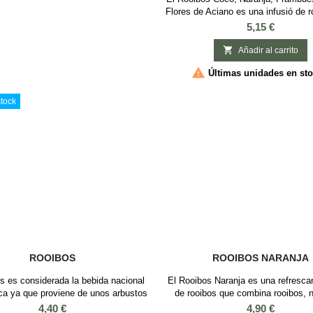
Flores de Aciano es una infusió de 
combina ingredientes exóticos c
Precio
5,15 €
rallado, cáscaras de naranja, framb
y flores de aciano. Esta mezcla o

Añadir al carrito
sabor afrutado y dulce, ideal para d

Últimas unidades en st
cualquier momento del día, tanto 
caliente, sin teïna. Mezcla de rooi
tock
ROOIBOS
ROOIBOS NARANJA
s es considerada la bebida nacional
El Rooibos Naranja es una refrescan
ca ya que proviene de unos arbustos
de rooibos que combina rooibos, n
e crecen de forma natural allí. Las
flores de cártamo. Esta mezcla cí
Precio
Precio
4,40 €
4,90 €