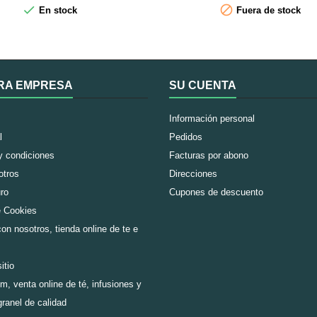


En stock
Fuera de stock
o disfrutar de un momento de relax,
y caléndula
a para cualquier hora del día gracias
a...
RA EMPRESA
SU CUENTA
Información personal
l
Pedidos
y condiciones
Facturas por abono
otros
Direcciones
ro
Cupones de descuento
e Cookies
on nosotros, tienda online de te e
itio
m, venta online de té, infusiones y
granel de calidad