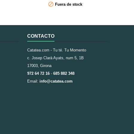

Fuera de stock
corazón. Este blend de rooibos con Jengibre y
Miel té refrescará con su sabor dulce a miel y...
CONTACTO
Catatea.com - Tu té. Tu Momento
c. Josep Clarà Ayats, num 5, 1B
17003, Girona
972 64 72 16
-
685 882 348
Email:
info@catatea.com