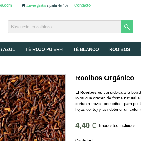
ea.com
Contacto
Envio gratís
a partir de 45€

/ AZUL
TÉ ROJO PU ERH
TÉ BLANCO
ROOIBOS
Rooibos Orgánico
El
Rooibos
es considerada la bebid
rojos que crecen de forma natural a
cortan a trozos pequeños, para pos
hojas del té) y así obtener un color
4,40 €
Impuestos incluidos
Cantidad