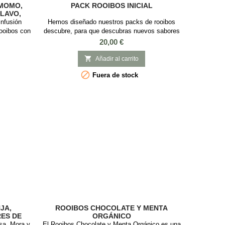
AMOMO,
PACK ROOIBOS INICIAL
CLAVO,
infusión
Hemos diseñado nuestros packs de rooibos
rooibos con
descubre, para que descubras nuevos sabores
Contiene
y disfrutar a cualquier hora del día de un
Precio
20,00 €
, clavo y
momento de tranquilidad y relax. Este pack
 complejo:
para descubir el rooibos es un regalo ideal para

Añadir al carrito
te. Es una
los que quieran descubrir el universo del

Fuera de stock
frutar en
rooibos.
caliente o
JA,
ROOIBOS CHOCOLATE Y MENTA
ES DE
ORGÁNICO
sa, Mora y
El Rooibos Chocolate y Menta Orgánico es una