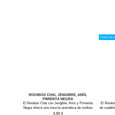
Fuera de s
ROOIBOS CHAI, JENGIBRE, ANÍS,
PIMIENTA NEGRA
El Rooibos Chai con Jengibre, Anís y Pimienta
El Rooibo
Negra ofrece una mezcla aromática de rooibos
de sudáfri
con especias como jengibre, anís, clavo,
rojos qu
Precio
4,90 €