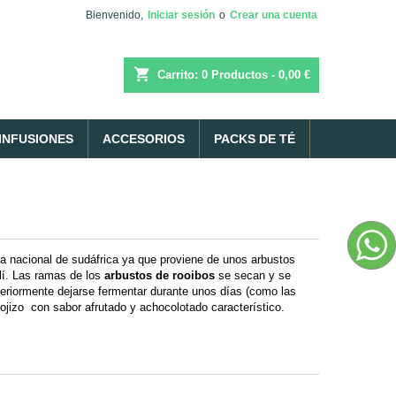
Bienvenido,
Iniciar sesión
o
Crear una cuenta
shopping_cart
Carrito:
0
Productos - 0,00 €
INFUSIONES
ACCESORIOS
PACKS DE TÉ
a nacional de sudáfrica ya que proviene de unos arbustos
llí. Las ramas de los
arbustos de rooibos
se secan y se
teriormente dejarse fermentar durante unos días (como las
 rojizo con sabor afrutado y achocolotado característico.