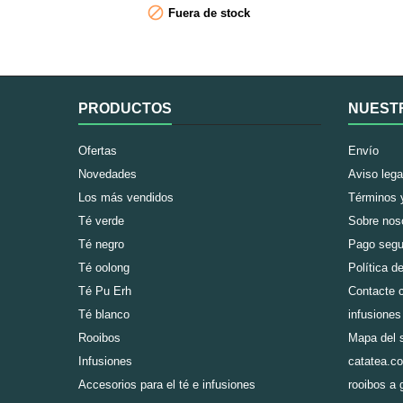

Fuera de stock
de moda por tener grandes beneficios para la
postres 
salud, de entre los que destacamos fortalecer
siendo apt
el...
PRODUCTOS
NUEST
Ofertas
Envío
Novedades
Aviso lega
Los más vendidos
Términos 
Té verde
Sobre nos
Té negro
Pago segu
Té oolong
Política d
Té Pu Erh
Contacte c
Té blanco
infusiones
Rooibos
Mapa del s
Infusiones
catatea.co
Accesorios para el té e infusiones
rooibos a 