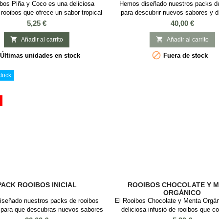
bos Piña y Coco es una deliciosa
Hemos diseñado nuestros packs de
 rooibos que ofrece un sabor tropical
para descubrir nuevos sabores y di
tas de piña y coco. Esta mezcla
cualquier hora del día de un mo
Precio
Precio
5,25 €
40,00 €
rooibos, trozos de piña, coco, flores
tranquilidad y además no tiene teína.
rasol y de aciano. Es una opción
se elabora de la planta Aspal


Añadir al carrito
Añadir al carrito
nte y sin teïna, ideal para cualquier
Linearis originaria de Sudáfrica y q

Últimas unidades en stock
Fuera de stock
el día. Esta mezcla de Rooibos con
de moda por tener grandes benefici
co tiene un sabor dulce y afrutado y
salud, de entre los que destacamos 
te...
el...
tock
PACK ROOIBOS INICIAL
ROOIBOS CHOCOLATE Y 
ORGÁNICO
señado nuestros packs de rooibos
El Rooibos Chocolate y Menta Orgán
 para que descubras nuevos sabores
deliciosa infusió de rooibos que c
utar a cualquier hora del día de un
sabor suave del chocolate con la fre