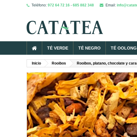
Teléfono:
972 64 72 16
-
685 882 348
Email:
info@catat
TÉ VERDE
TÉ NEGRO
TÉ OOLONG 
Inicio
Rooibos
Rooibos, platano, chocolate y car