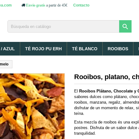
ea.com
Contacto
Envio gratís
a partir de 45€

/ AZUL
TÉ ROJO PU ERH
TÉ BLANCO
ROOIBOS
amelo
Rooibos, platano, c
El
Rooibos Plátano, Chocolate y
sabores dulces como plátano, choco
rooibos, manzana, regaliz, almendra
disfrutar de un momento de relax, si
teína.
Esta mezcla de rooibos és una expl
postres. Disfruta de un sabor dulce
tranquilidad.