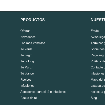
achocolotado...
PRODUCTOS
NUEST
Ofertas
Envío
Novedades
Aviso lega
Los más vendidos
Términos 
Té verde
Sobre nos
Té negro
Pago segu
Té oolong
Política d
Té Pu Erh
Contacte c
Té blanco
infusiones
Rooibos
Mapa del s
Infusiones
catatea.co
Accesorios para el té e infusiones
rooibos a 
Packs de té
Blog