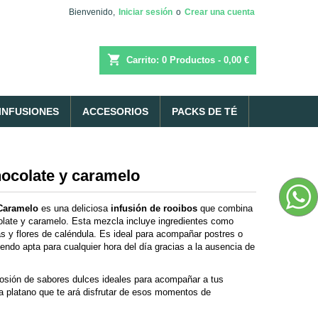
Bienvenido,
Iniciar sesión
o
Crear una cuenta
shopping_cart
Carrito:
0
Productos - 0,00 €
INFUSIONES
ACCESORIOS
PACKS DE TÉ
hocolate y caramelo
 Caramelo
es una deliciosa
infusión de rooibos
que combina
late y caramelo. Esta mezcla incluye ingredientes como
s y flores de caléndula. Es ideal para acompañar postres o
endo apta para cualquier hora del día gracias a la ausencia de
osión de sabores dulces ideales para acompañar a tus
 a platano que te ará disfrutar de esos momentos de