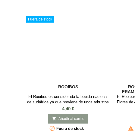
rooibos "
sometido 
verde y
Fuera de stock
ROOIBOS
RO
FRAM
El Rooibos es considerada la bebida nacional
El Rooibo
de sudáfrica ya que proviene de unos arbustos
Flores de 
rojos que crecen de forma natural allí. Las
combina
Precio
4,40 €
ramas de los arbustos de rooibos se secan y
rallado, 
se cortan a trozos pequeños, para
y flore

Añadir al carrito
posteriormente dejarse fermentar durante unos
sabor afru


Fuera de stock
días (como las hojas del té) y así obtener un
cualquie
color rojizo con sabor afrutado y
caliente,