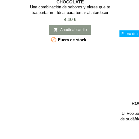
CHOCOLATE
momento 
Una combinación de sabores y olores que te
para descu
trasportarán . Ideal para tomar al atardecer
los que
acompañada de una puesta de Sol y relax está
Precio
4,10 €
servido. SABOR: Manzana, Canela y
Chocolate INGREDIENTES: Rooibos, trozos de

Añadir al carrito
Fuera de s
chocolate, chispas de coco tostado, flores de

Fuera de stock
granada, canela, aroma natural, manzana,
bayas de enebro y flores de cártamo.
RO
El Rooibo
de sudáfri
rojos qu
ramas de 
se cortan