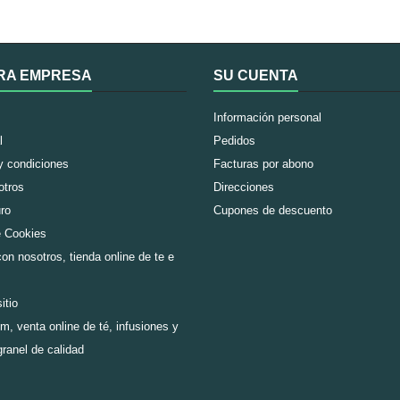
fría....
RA EMPRESA
SU CUENTA
Información personal
l
Pedidos
y condiciones
Facturas por abono
otros
Direcciones
ro
Cupones de descuento
e Cookies
on nosotros, tienda online de te e
itio
m, venta online de té, infusiones y
granel de calidad