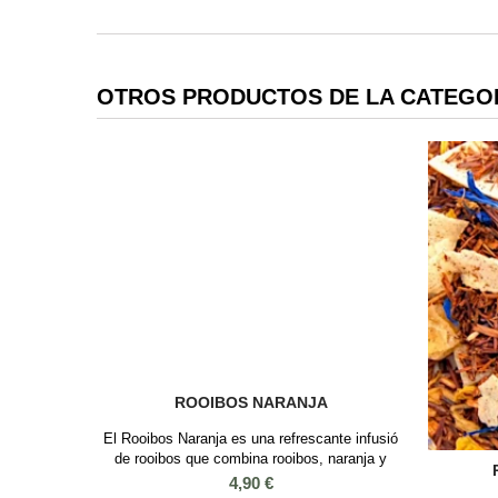
OTROS PRODUCTOS DE LA CATEGO
ROOIBOS NARANJA
El Rooibos Naranja es una refrescante infusió
de rooibos que combina rooibos, naranja y
flores de cártamo. Esta mezcla cítrica es
Precio
4,90 €