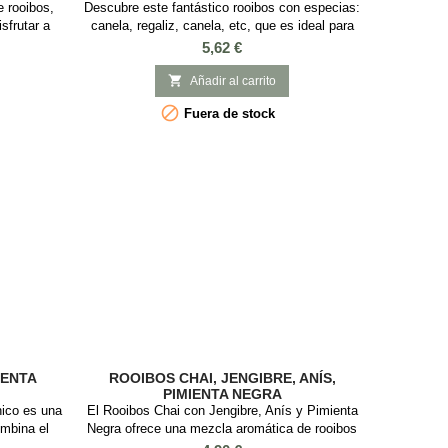
 rooibos,
Descubre este fantástico rooibos con especias:
sfrutar a
canela, regaliz, canela, etc, que es ideal para
ment de
tomar frio/caliente o con leche. Sabor:
Precio
5,62 €
 El rooibos
Especias y canela Ingredientes orgánicos:
athus
Rooibos, canela, jengibre, regaliz, cardamomo,

Añadir al carrito
ue está muy
pimienta negra, aroma natural, pétalos de rosa

Fuera de stock
os para la
y caléndula
fortalecer
MENTA
ROOIBOS CHAI, JENGIBRE, ANÍS,
PIMIENTA NEGRA
ico es una
El Rooibos Chai con Jengibre, Anís y Pimienta
ombina el
Negra ofrece una mezcla aromática de rooibos
scura de la
con especias como jengibre, anís, clavo,