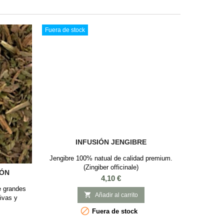
Fuera de stock
INFUSIÓN JENGIBRE
Jengibre 100% natual de calidad premium.
(Zingiber officinale)
EÓN
Precio
4,10 €
ne grandes

Añadir al carrito
tivas y
nda su uso

Fuera de stock
a, diabetes.