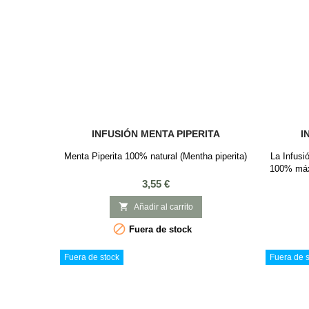
INFUSIÓN MENTA PIPERITA
I
Menta Piperita 100% natural (Mentha piperita)
La Infusió
100% máxi
la raíz
Precio
3,55 €
esenciale
como calm

Añadir al carrito
medicina

Fuera de stock
considera
en el bie
Fuera de stock
Fuera de s