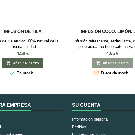
INFUSIÓN DE TILA
INFUSIÓN COCO, LIMÓN, 
n de tila en flor 100% natural de la
Infusión refrescante, estimulante, 
máxima calidad.
poco ácida, no tiene cafeína ya
contiene té. INGREDIENTES: Coco,
Precio
Precio
4,50 €
4,65 €
limón, mirto limón, bálsamo de lim
mora dulce, cáscaras de limón, tro


Añadir al carrito
Añadir al carrito
flores de caléndula. SABOR: Limó


En stock
Fuera de stock
Ideal para el verano servida en 
RA EMPRESA
SU CUENTA
Información personal
l
Pedidos
y condiciones
Facturas por abono