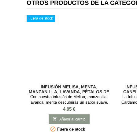
OTROS PRODUCTOS DE LA CATEGOR
Fuera de stock
INFUSIÓN MELISA, MENTA,
INFU
MANZANILLA, LAVANDA, PÉTALOS DE
CANE
ROSA, AZAHAR Y FLORES DE BREZO
Con nuestra infusión de Melisa, manzanilla,
La Infus
lavanda, menta descubrirás un sabor suave,
Cardamo
floral y saludable que te ayudará a relajarte.
combina s
Precio
4,95 €
Infusión relajante de melisa con ingredientes
quienes d
naturales que te proporcionaran momentos de
opción

Añadir al carrito
calma. Sabor suave, floral y saludable, que te
jengibre

Fuera de stock
sentará genial !. INGREDIENTES: Melisa,
infusión n
menta, hojas de mora, hierba de limón, flores...
ti