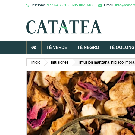
Teléfono:
972 64 72 16
-
685 882 348
Email:
info@catat
TÉ VERDE
TÉ NEGRO
TÉ OOLONG 
Inicio
Infusiones
Infusión manzana, hibisco, mora,