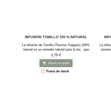
INFUSIÓN TOMILLO 100 % NATURAL
INF
La infusión de Tomillo (Thymus Vulgaris) 100%
La infu
natural es un remedio natural para la tos , que
arvens
proviene de una hierba aromática que se
compuest
Precio
2,75 €
conoce desde hace siglos en la zona
desde 
Mediterránea y es ideal para combatir
diuréti

Añadir al carrito
problemas respiratorios: bronquitis / tos /
(aumenta 

Fuera de stock
resfriados. Ingredientes: Hojas de Tomillo
ayuda a 
ecológico El tomillo, a parte de su uso en la
caballo 10
preparación de...