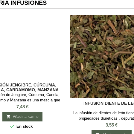
ÍA INFUSIONES
SIÓN JENGIBRE, CÚRCUMA,
LA, CARDAMOMO, MANZANA
ión de Jengibre, Cúrcuma, Canela,
mo y Manzana es una mezcla que
INFUSIÓN DIENTE DE L
abores picantes y dulces, ideal para
Precio
7,48 €
isfrutan del chai pero prefieren una
La infusión de dientes de león tie
 sin teína. Con ingredientes como

Añadir al carrito
propiedades diuréticas , depura
, cúrcuma, canela y manzana, esta
eliminación de toxinas. Se recomie
Precio
3,55 €

En stock
o solo es deliciosa, sino que también
contra el colesterol, ácido úrico, got
ene propiedades digestivas y