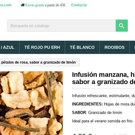
ea.com
Contacto
Envio gratís
a partir de 45€

/ AZUL
TÉ ROJO PU ERH
TÉ BLANCO
ROOIBOS
 pétalos de rosa, sabor a granizado de limón
Infusión manzana, hi
sabor a granizado d
Infusión refrescante, estimulante, d
INGREDIENTES:
Hojas de mora dul
SABOR
: Granizado de limón
Ideal para el verano servida en frio.