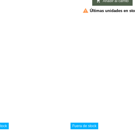
Se recomienda tomar esta infus

Añadir al carrito
antiinflamatorias,...
primavera para eliminar las toxinas

Últimas unidades en st
durante el invierno, ya que según l
tradicional China, esta es la estació
tock
Fuera de stock