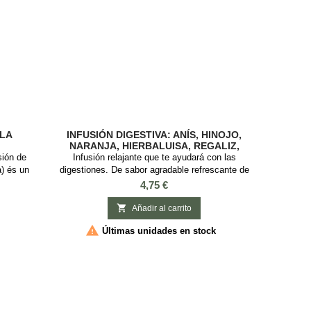
LLA
INFUSIÓN DIGESTIVA: ANÍS, HINOJO,
NARANJA, HIERBALUISA, REGALIZ,
MENTA
sión de
Infusión relajante que te ayudará con las
) és un
digestiones. De sabor agradable refrescante de
un remedio
notas cítricas, espaciadas y florales.
Precio
4,75 €
 ha ido
INGREDIENTES: todos los ingredientes son
 para
orgánicos, flores de manzanilla, Anís,

Añadir al carrito
Manzanilla
hierbaluisa, hinojo dulce, cáscara de naranja,

Últimas unidades en stock
 suave.
regaliz, menta, menta verde. SABOR: Dulce,
fresco de notas cítricas Esta infusión es ideal
después de...