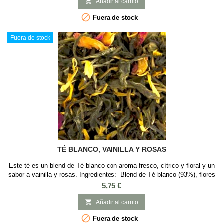
FrutalINGREDIENTES: Té de Lichi, Té verde de jazmín, té verde

Añadir al carrito
Gunpowder, té verde Sencha, té...

Fuera de stock
Fuera de stock
TÉ BLANCO, VAINILLA Y ROSAS
Este té es un blend de Té blanco con aroma fresco, cítrico y floral y un
sabor a vainilla y rosas. Ingredientes: Blend de Té blanco (93%), flores
de caléndula, pétalos de rosa y aroma natural de vainilla.
Precio
5,75 €

Añadir al carrito

Fuera de stock