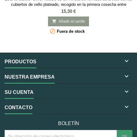
cubiertos de vello plateado, recogido en la primera cosecha entre
altitudes de 850 y 1000m. Es un té blanco de exquisita calidad. Se
Precio
15,30 €
cultiva en las montañas del norte de la provincia Fujian en China. El té
blanco es considerado como una auténtica fuente de juventud y

Añadir al carrito
inmortalida por...

Fuera de stock

PRODUCTOS

NUESTRA EMPRESA

SU CUENTA

CONTACTO
BOLETÍN