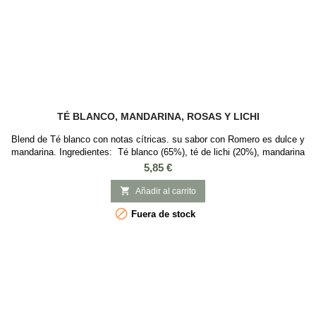
TÉ BLANCO, MANDARINA, ROSAS Y LICHI
Blend de Té blanco con notas cítricas. su sabor con Romero es dulce y
mandarina. Ingredientes: Té blanco (65%), té de lichi (20%), mandarina
y rosas
Precio
5,85 €

Añadir al carrito

Fuera de stock