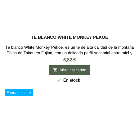
TÉ BLANCO WHITE MONKEY PEKOE
Té blanco White Monkey Pekoe, es un té de alta calidad de la montaña
China de Taimu en Fujian, con un delicado perfil sensorial entre miel y
almíbar y un aroma vegetal hervido, dulce, almíbar y miel, muy
Precio
6,82 €
complejo y cuerpo medio. Recibe su nombre por la leyenda de que en la
antigüedad era recolectado por monos blancos, debido a la complejidad

Añadir al carrito
del terreno...

En stock
Fuera de stock