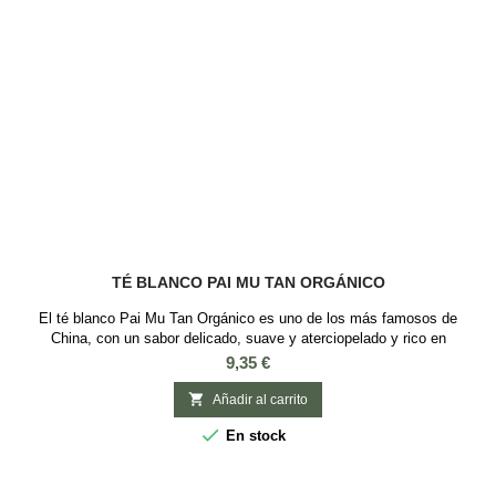
TÉ BLANCO PAI MU TAN ORGÁNICO
El té blanco Pai Mu Tan Orgánico es uno de los más famosos de
China, con un sabor delicado, suave y aterciopelado y rico en
antioxidantes INGREDIENTES: Té blanco de China
Precio
9,35 €

Añadir al carrito

En stock