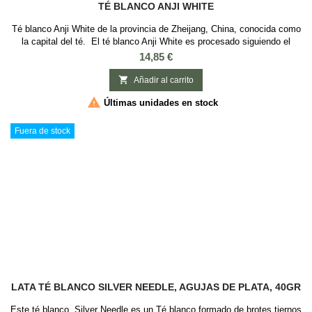
TÉ BLANCO ANJI WHITE
Té blanco Anji White de la provincia de Zheijang, China, conocida como
la capital del té. El té blanco Anji White es procesado siguiendo el
método clásico de producción del té verde y se produce en primavera
Precio
14,85 €
entre abril y mayo. Al ser producido como un té verde, el té blanco Anji
White está a medio camino entre el té blanco y el té verde y es

Añadir al carrito
descrito...

Últimas unidades en stock
Fuera de stock
LATA TÉ BLANCO SILVER NEEDLE, AGUJAS DE PLATA, 40GR
Este té blanco Silver Needle es un Té blanco formado de brotes tiernos