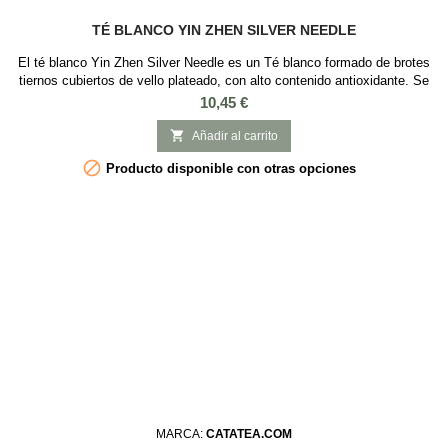
TÉ BLANCO YIN ZHEN SILVER NEEDLE
El té blanco Yin Zhen Silver Needle es un Té blanco formado de brotes
tiernos cubiertos de vello plateado, con alto contenido antioxidante. Se
cultiva en las montañas de Fujian en China a 6000 metros de altura. El
Precio
10,45 €
té blanco es considerado como una auténtica fuente de juventud y
inmortalida por su alto contenido de antioxidantes. Este té blanco Yin

Añadir al carrito
Zhen...

Producto disponible con otras opciones
MARCA:
CATATEA.COM