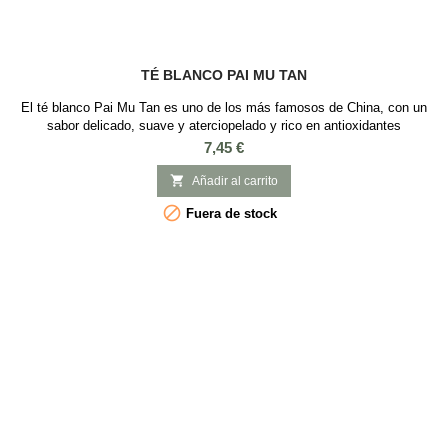
TÉ BLANCO PAI MU TAN
El té blanco Pai Mu Tan es uno de los más famosos de China, con un
sabor delicado, suave y aterciopelado y rico en antioxidantes
INGREDIENTES: Té blanco de China
Precio
7,45 €

Añadir al carrito

Fuera de stock