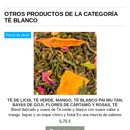
OTROS PRODUCTOS DE LA CATEGORÍA
TÉ BLANCO
Fuera de stock
TÉ DE LICHI, TÉ VERDE, MANGO, TÉ BLANCO PAI MU TAN,
BAYAS DE GOJI, FLORES DE CÁRTAMO Y ROSAS, TÉ
OOLONG SE CHUNG
Blend delicado y suave de Té verde y blanco con suave sabor a
mango, bayas y un toque cítrico y frutal.Es una mezcla de sabores
dulces, frutales y afrutados que es un gran diurético y previene la
Precio
5,75 €
sequedad de garganta siendo muy tomada en China.SABOR: Cítrico y