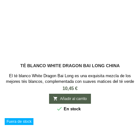
TÉ BLANCO WHITE DRAGON BAI LONG CHINA
El té blanco White Dragon Bai Long es una exquisita mezcla de los
mejores tés blancos, complementada con suaves matices del té verde
de las tierras altas de China. Elaborado cuidadosamente a mano según
Precio
10,45 €
el método tradicional. Este Té blanco nos aporta una infusión de Color
Dorado, de aroma dulce, floral, con un toque afrutado, de cuerpo liviano

Añadir al carrito
y complejo...

En stock
Fuera de stock