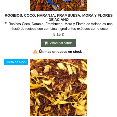
ROOIBOS, COCO, NARANJA, FRAMBUESA, MORA Y FLORES
DE ACIANO
El Rooibos Coco, Naranja, Frambuesa, Mora y Flores de Aciano es una
infusió de rooibos que combina ingredientes exóticos como coco
rallado, cáscaras de naranja, frambuesa, mora y flores de aciano. Esta
Precio
5,15 €
mezcla ofrece un sabor afrutado y dulce, ideal para disfrutar en
cualquier momento del día, tanto frío como caliente, sin teïna. Mezcla

Añadir al carrito
de rooibos con...

Últimas unidades en stock
Fuera de stock