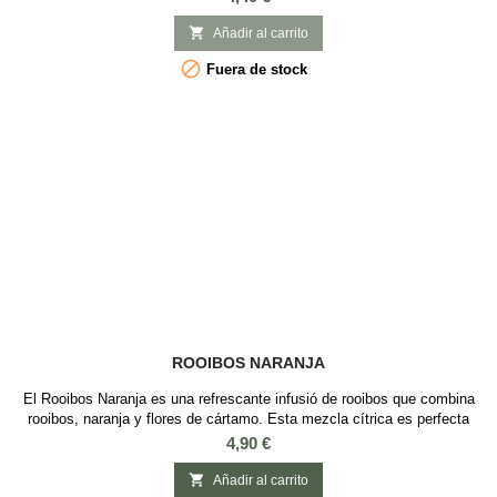
pequeños, para posteriormente dejarse fermentar durante unos días
(como las hojas del té) y así obtener un color rojizo con sabor afrutado

Añadir al carrito
y achocolotado...

Fuera de stock
ROOIBOS NARANJA
El Rooibos Naranja es una refrescante infusió de rooibos que combina
rooibos, naranja y flores de cártamo. Esta mezcla cítrica es perfecta
para disfrutar en cualquier momento del día, ya que no contiene
Precio
4,90 €
cafeína. Se recomienda preparar con 2-3 gramos de la mezcla, agua a
90-95°C y dejar reposar de 3 a 4 minutos. Esta mezcla exótica de notas

Añadir al carrito