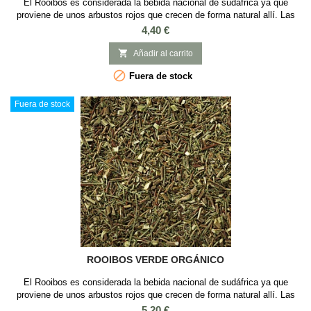
El Rooibos es considerada la bebida nacional de sudáfrica ya que
proviene de unos arbustos rojos que crecen de forma natural allí. Las
ramas de los arbustos de rooibos se secan y se cortan a trozos
Precio
4,40 €
pequeños, para posteriormente dejarse fermentar durante unos días
(como las hojas del té) y así obtener un color rojizo con sabor afrutado

Añadir al carrito
y achocolotado...

Fuera de stock
Fuera de stock
ROOIBOS VERDE ORGÁNICO
El Rooibos es considerada la bebida nacional de sudáfrica ya que
proviene de unos arbustos rojos que crecen de forma natural allí. Las
ramas de los arbustos de rooibos se secan y se cortan a trozos
Precio
5,20 €