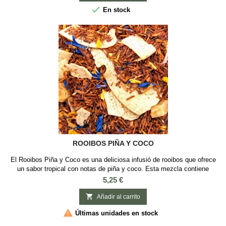
hora del día gracias a...

En stock
ROOIBOS PIÑA Y COCO
El Rooibos Piña y Coco es una deliciosa infusió de rooibos que ofrece
un sabor tropical con notas de piña y coco. Esta mezcla contiene
rooibos, trozos de piña, coco, flores de girasol y de aciano. Es una
Precio
5,25 €
opción refrescante y sin teïna, ideal para cualquier momento del día.
Esta mezcla de Rooibos con piña y coco tiene un sabor dulce y

Añadir al carrito
afrutado y te...

Últimas unidades en stock