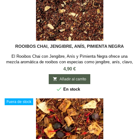
ROOIBOS CHAI, JENGIBRE, ANÍS, PIMIENTA NEGRA
El Rooibos Chai con Jengibre, Anís y Pimienta Negra ofrece una
mezcla aromática de rooibos con especias como jengibre, anís, clavo,
pimienta negra y cardamomo. Esta infusió de rooibos es ideal para los
Precio
4,90 €
amantes de los sabores intensos y especiados, proporcionando una
bebida sin teïna que se puede disfrutar a cualquier hora del día.

Añadir al carrito
Descubre este fantástico...

En stock
Fuera de stock