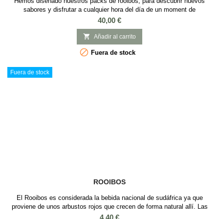
Hemos diseñado nuestros packs de rooibos, para descubrir nuevos
sabores y disfrutar a cualquier hora del día de un moment de
tranquilidad y además no tiene teína. El rooibos se elabora de la planta
Precio
40,00 €
Aspalathus Linearis originaria de Sudáfrica y que está muy de moda por
tener grandes beneficios para la salud, de entre los que destacamos

Añadir al carrito
fortalecer el...

Fuera de stock
Fuera de stock
ROOIBOS
El Rooibos es considerada la bebida nacional de sudáfrica ya que
proviene de unos arbustos rojos que crecen de forma natural allí. Las
ramas de los arbustos de rooibos se secan y se cortan a trozos
Precio
4,40 €