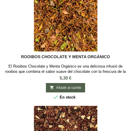
ROOIBOS CHOCOLATE Y MENTA ORGÁNICO
El Rooibos Chocolate y Menta Orgánico es una deliciosa infusió de
rooibos que combina el sabor suave del chocolate con la frescura de la
menta. Hecho con ingredientes orgánicos, esta mezcla incluye rooibos,
Precio
5,30 €
menta verde y cáscaras de cacao. Sin teïna, es perfecto para disfrutar
en cualquier momento del día. Un rooibos fantástico que combina a la

Añadir al carrito
perfección...

En stock