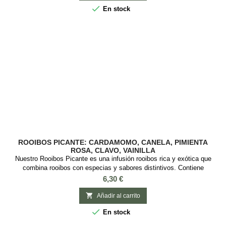
cítricas de...

En stock
ROOIBOS PICANTE: CARDAMOMO, CANELA, PIMIENTA
ROSA, CLAVO, VAINILLA
Nuestro Rooibos Picante es una infusión rooibos rica y exótica que
combina rooibos con especias y sabores distintivos. Contiene
cardamomo, canela, pimienta rosa, clavo y vainilla, creando un perfil de
Precio
6,30 €
sabor complejo: dulce, fresco y con un toque picante. Es una bebida
sin teína, perfecta para disfrutar en cualquier momento del día, ya sea

Añadir al carrito
caliente o fría....

En stock