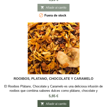
pequeños. A diferencia del rooibos "normal" el rooibos verde no ha sido
sometido a la oxidación, manteniendo el color verde y contiene una

Añadir al carrito
mayor cantidad de...

Fuera de stock
ROOIBOS, PLATANO, CHOCOLATE Y CARAMELO
El Rooibos Plátano, Chocolate y Caramelo es una deliciosa infusión de
rooibos que combina sabores dulces como plátano, chocolate y
caramelo. Esta mezcla incluye ingredientes como rooibos, manzana,
Precio
5,85 €
regaliz, almendras y flores de caléndula. Es ideal para acompañar
postres o disfrutar de un momento de relax, siendo apta para cualquier

Añadir al carrito