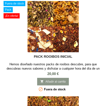
Fuera de stock
Pack
¡En oferta!
PACK ROOIBOS INICIAL
Hemos diseñado nuestros packs de rooibos descubre, para que
descubras nuevos sabores y disfrutar a cualquier hora del día de un
momento de tranquilidad y relax. Este pack para descubir el rooibos es
Precio
20,00 €
un regalo ideal para los que quieran descubrir el universo del rooibos.

Añadir al carrito

Fuera de stock