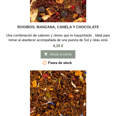
ROOIBOS, MANZANA, CANELA Y CHOCOLATE
Una combinación de sabores y olores que te trasportarán . Ideal para
tomar al atardecer acompañada de una puesta de Sol y relax está
servido. SABOR: Manzana, Canela y Chocolate INGREDIENTES:
Precio
4,10 €
Rooibos, trozos de chocolate, chispas de coco tostado, flores de
granada, canela, aroma natural, manzana, bayas de enebro y flores de

Añadir al carrito
cártamo.

Fuera de stock