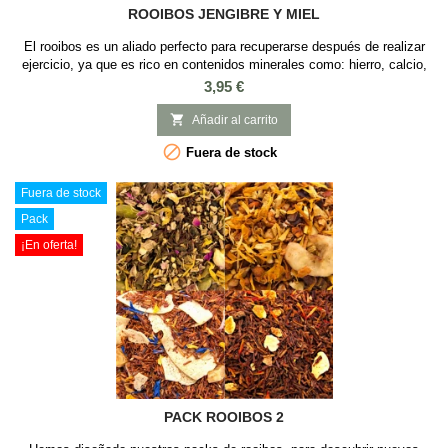
ROOIBOS JENGIBRE Y MIEL
El rooibos es un aliado perfecto para recuperarse después de realizar
ejercicio, ya que es rico en contenidos minerales como: hierro, calcio,
potasio, magnesio, etc. a parte de fortalecer el sistema inmunológico
Precio
3,95 €
(fortalecer la salud) y mejorar la saludad del corazón. Este blend de
rooibos con Jengibre y Miel té refrescará con su sabor dulce a miel y...

Añadir al carrito

Fuera de stock
Fuera de stock
Pack
¡En oferta!
PACK ROOIBOS 2