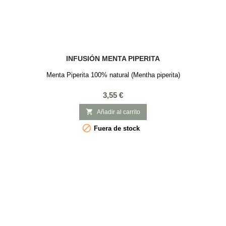
INFUSIÓN MENTA PIPERITA
Menta Piperita 100% natural (Mentha piperita)
Precio
3,55 €

Añadir al carrito

Fuera de stock