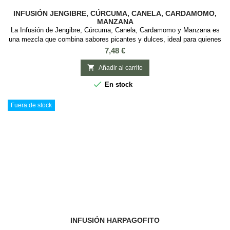
INFUSIÓN JENGIBRE, CÚRCUMA, CANELA, CARDAMOMO,
MANZANA
La Infusión de Jengibre, Cúrcuma, Canela, Cardamomo y Manzana es
una mezcla que combina sabores picantes y dulces, ideal para quienes
disfrutan del chai pero prefieren una opción sin teína. Con ingredientes
Precio
7,48 €
como jengibre, cúrcuma, canela y manzana, esta infusión no solo es
deliciosa, sino que también tiene propiedades digestivas y

Añadir al carrito
antiinflamatorias,...

En stock
Fuera de stock
INFUSIÓN HARPAGOFITO