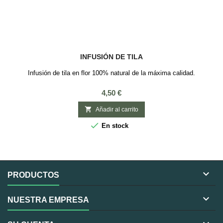
INFUSIÓN DE TILA
Infusión de tila en flor 100% natural de la máxima calidad.
Precio
4,50 €

Añadir al carrito

En stock

PRODUCTOS

NUESTRA EMPRESA