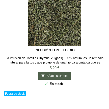
INFUSIÓN TOMILLO BIO
La infusión de Tomillo (Thymus Vulgaris) 100% natural es un remedio
natural para la tos , que proviene de una hierba aromática que se
conoce desde hace siglos en la zona Mediterránea y es ideal para
Precio
5,20 €
combatir problemas respiratorios: bronquitis / tos / resfriados.
Ingredientes: Hojas de Tomillo ecológico El tomillo, a parte de su uso

Añadir al carrito
en la preparación de...

En stock
Fuera de stock