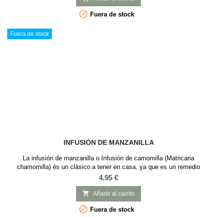

Fuera de stock
Fuera de stock
INFUSIÓN DE MANZANILLA
La infusión de manzanilla o Infusión de camomilla (Matricaria
chamomilla) és un clásico a tener en casa, ya que es un remedio
natural que en nuestra cultura se ha ido tomando a lo largo del tiempo
Precio
4,95 €
para encontrarnos mejor. Ingredientes: Manzanilla 100% de máxima
calidad y aroma suave.

Añadir al carrito

Fuera de stock