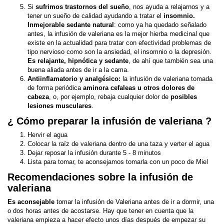
Si
sufrimos
trastornos del sueño
, nos ayuda a relajarnos y a
tener un sueño de calidad ayudando a tratar el
insomnio.
Inmejorable sedante natural
: como ya ha quedado señalado
antes, la infusión de valeriana es la mejor hierba medicinal que
existe en la actualidad para tratar con efectividad problemas de
tipo nervioso como son la ansiedad, el insomnio o la depresión.
Es relajante, hipnótica y sedante
, de ahí que también sea una
buena aliada antes de ir a la cama.
Antiinflamatorio y analgésico:
la infusión de valeriana tomada
de forma periódica
aminora cefaleas u otros dolores de
cabeza
, o, por ejemplo, rebaja cualquier dolor de
posibles
lesiones musculares
.
¿ Cómo preparar la infusión de valeriana ?
Hervir el agua
Colocar la raíz de valeriana dentro de una taza y verter el agua
Dejar reposar la infusión durante 5 - 8 minutos
Lista para tomar, te aconsejamos tomarla con un poco de Miel
Recomendaciones sobre la infusión de
valeriana
Es aconsejable
tomar la infusión de Valeriana antes de ir a dormir, una
o dos horas antes de acostarse. Hay que tener en cuenta que la
valeriana empieza a hacer efecto unos días después de empezar su