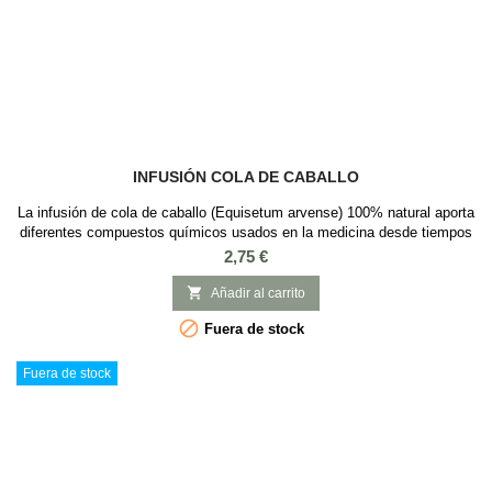
INFUSIÓN COLA DE CABALLO
La infusión de cola de caballo (Equisetum arvense) 100% natural aporta
diferentes compuestos químicos usados en la medicina desde tiempos
remotos y posee efectos diuréticos que ayudan a eliminar líquidos
Precio
2,75 €
(aumenta la micción hasta un 30%) por lo que ayuda a reducir peso.
Ingredientes: Cola de caballo 100% natural. En nuestra tienda online de

Añadir al carrito
té podrás...

Fuera de stock
Fuera de stock