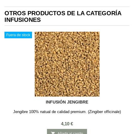
OTROS PRODUCTOS DE LA CATEGORÍA
INFUSIONES
Fuera de stock
INFUSIÓN JENGIBRE
Jengibre 100% natual de calidad premium. (Zingiber officinale)
Precio
4,10 €

Añadir al carrito