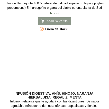
Infusión Harpagofito 100% natural de calidad superior. (Harpagophytum
procumbens) El harpagofito o garra del diablo es una planta de Sud
África, que entre otros beneficios naturales destacamos que es un
Precio
4,55 €
excelente analgésico, ayuda a disminuir el dolor muscular, es
antiinflamatorio y mejora la circulación.

Añadir al carrito

Fuera de stock
INFUSIÓN DIGESTIVA: ANÍS, HINOJO, NARANJA,
HIERBALUISA, REGALIZ, MENTA
Infusión relajante que te ayudará con las digestiones. De sabor
agradable refrescante de notas cítricas, espaciadas y florales.