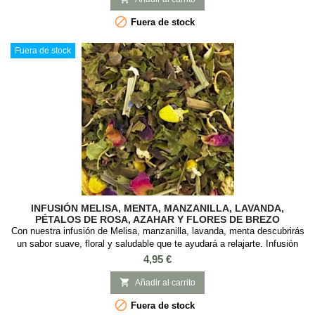

Fuera de stock
Fuera de stock
INFUSIÓN MELISA, MENTA, MANZANILLA, LAVANDA,
PÉTALOS DE ROSA, AZAHAR Y FLORES DE BREZO
Con nuestra infusión de Melisa, manzanilla, lavanda, menta descubrirás
un sabor suave, floral y saludable que te ayudará a relajarte. Infusión
relajante de melisa con ingredientes naturales que te proporcionaran
Precio
4,95 €
momentos de calma. Sabor suave, floral y saludable, que te sentará
genial !. INGREDIENTES: Melisa, menta, hojas de mora, hierba de

Añadir al carrito
limón, flores...

Fuera de stock