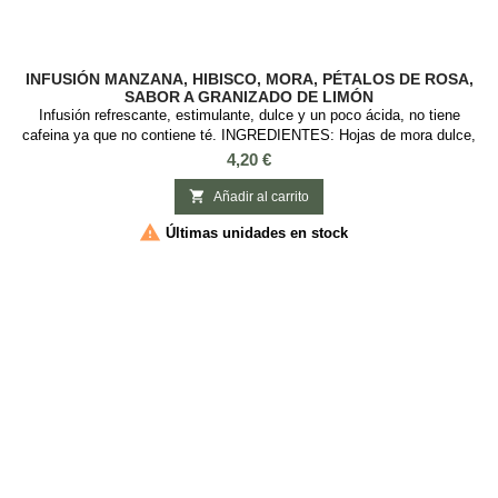
INFUSIÓN MANZANA, HIBISCO, MORA, PÉTALOS DE ROSA,
SABOR A GRANIZADO DE LIMÓN
Infusión refrescante, estimulante, dulce y un poco ácida, no tiene
cafeina ya que no contiene té. INGREDIENTES: Hojas de mora dulce,
pétalos de rosa, trozos de manzana, hibisco blanco. SABOR:
Precio
4,20 €
Granizado de limón Ideal para el verano servida en frio.

Añadir al carrito

Últimas unidades en stock