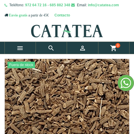
Teléfono:
972 64 72 16
-
685 882 348
Email:
info@catatea.com
Contacto
Envio gratís
a partir de 45€
0



shopping_cart
Fuera de stock