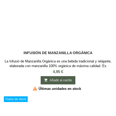
INFUSIÓN DE MANZANILLA ORGÁNICA
La Infusió de Manzanilla Orgánica es una bebida tradicional y relajante,
elaborada con manzanilla 100% orgánica de máxima calidad. Es
conocida por sus propiedades calmantes, ayuda a la digestión,
Precio
4,95 €
disminuye el estrés y la ansiedad, y puede ser beneficiosa para la salud
ocular y de la piel. Para preparar esta infusión, se recomienda usar 2-3

Añadir al carrito
gramos de...

Últimas unidades en stock
Fuera de stock