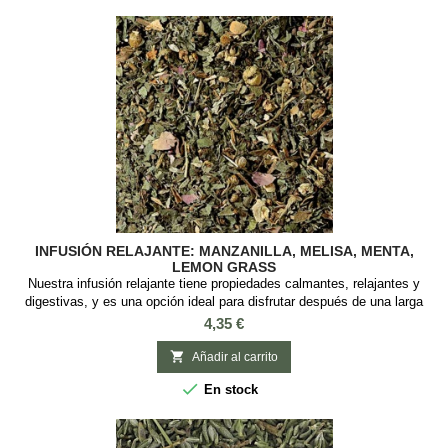
INFUSIÓN RELAJANTE: MANZANILLA, MELISA, MENTA,
LEMON GRASS
Nuestra infusión relajante tiene propiedades calmantes, relajantes y
digestivas, y es una opción ideal para disfrutar después de una larga
jornada o antes de ir a dormir. Con nuestra infusión relajante de
Precio
4,35 €
manzanilla, hojas de mora, melisa, menta, hojas de fresa /avellana,
lavanda, lemon grass, flores de caléndula, pétalos de rosa, descubrirás

Añadir al carrito
un sabor...

En stock