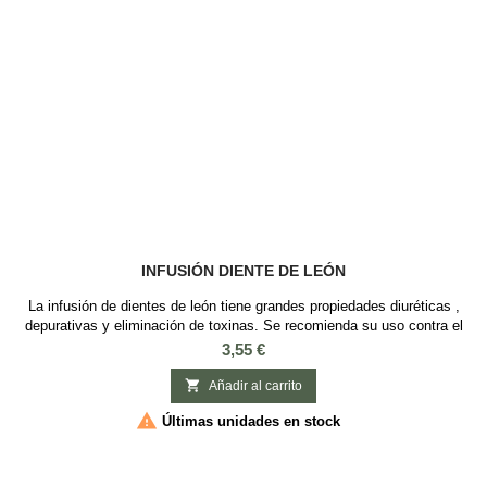
INFUSIÓN DIENTE DE LEÓN
La infusión de dientes de león tiene grandes propiedades diuréticas ,
depurativas y eliminación de toxinas. Se recomienda su uso contra el
colesterol, ácido úrico, gota, diabetes. Se recomienda tomar esta
Precio
3,55 €
infusión en primavera para eliminar las toxinas acumuladas durante el
invierno, ya que según la medicina tradicional China, esta es la

Añadir al carrito
estación ideal...

Últimas unidades en stock