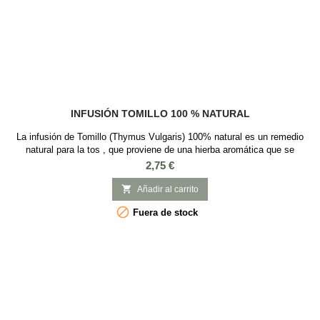
INFUSIÓN TOMILLO 100 % NATURAL
La infusión de Tomillo (Thymus Vulgaris) 100% natural es un remedio
natural para la tos , que proviene de una hierba aromática que se
conoce desde hace siglos en la zona Mediterránea y es ideal para
Precio
2,75 €
combatir problemas respiratorios: bronquitis / tos / resfriados.
Ingredientes: Hojas de Tomillo ecológico El tomillo, a parte de su uso

Añadir al carrito
en la preparación de...

Fuera de stock