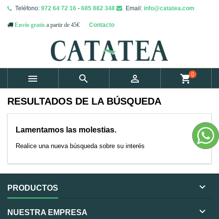
Teléfono:
972 64 72 16
-
685 882 348
Email:
info@catatea.com
Contacto
Envio gratís
a partir de 45€
0



shopping_cart
RESULTADOS DE LA BÚSQUEDA
Lamentamos las molestias.
Realice una nueva búsqueda sobre su interés

PRODUCTOS

NUESTRA EMPRESA